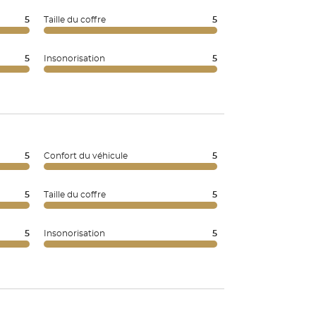
5
Taille du coffre
5
5
Insonorisation
5
5
Confort du véhicule
5
5
Taille du coffre
5
5
Insonorisation
5