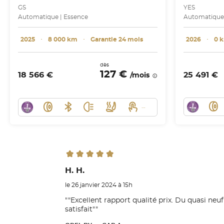
GS
YES
Automatique | Essence
Automatique 
2025
･
8 000 km
･
Garantie 24 mois
2026
･
0 
dès
127 €
18 566 €
25 491 €
/mois
H. H.
le 26 janvier 2024 à 15h
""Excellent rapport qualité prix. Du quasi neuf
satisfait""