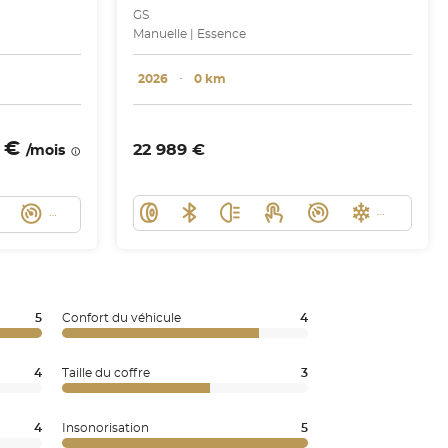
GS
Manuelle | Essence
2026
･
0 km
3 €
22 989 €
/mois
5
Confort du véhicule
4
4
Taille du coffre
3
4
Insonorisation
5