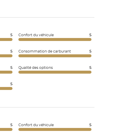
5
Confort du véhicule
5
5
Consommation de carburant
5
5
Qualité des options
5
5
5
Confort du véhicule
5