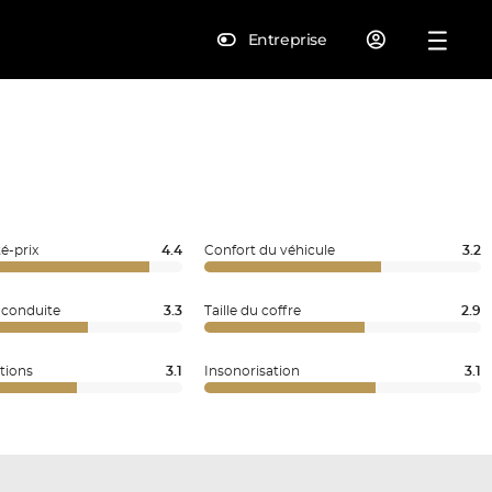
Entreprise
é-prix
4.4
Confort du véhicule
3.2
 conduite
3.3
Taille du coffre
2.9
tions
3.1
Insonorisation
3.1