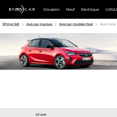
Occasion
Neuf
Electrique
LOA/L
BYmyCAR
Avis par marque
Avis par modèle Opel
Avis corsa
43 avis