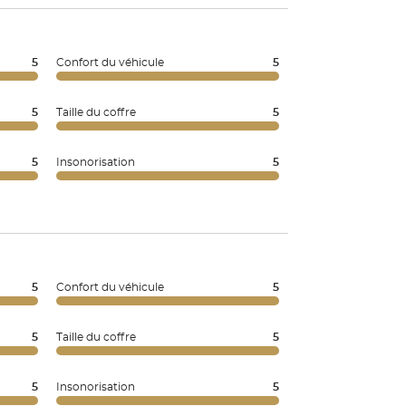
5
Confort du véhicule
5
5
Taille du coffre
5
5
Insonorisation
5
5
Confort du véhicule
5
5
Taille du coffre
5
5
Insonorisation
5