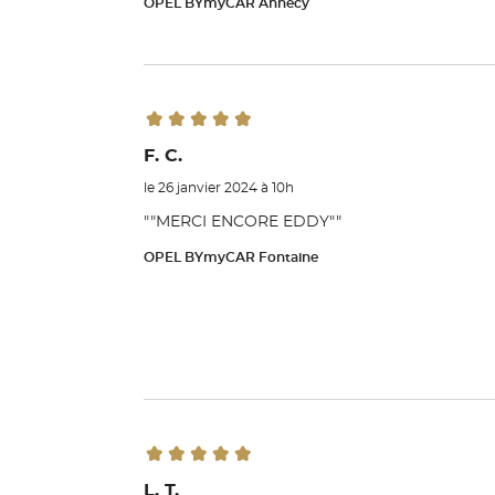
OPEL BYmyCAR Annecy
F. C.
le 26 janvier 2024 à 10h
""MERCI ENCORE EDDY""
OPEL BYmyCAR Fontaine
L. T.