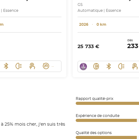
GS
| Essence
Automatique | Essence
km
2026
･
0 km
dès
23
25 733 €
Rapport qualité-prix
Expérience de conduite
 à 25% mois cher, j'en suis très
Qualité des options