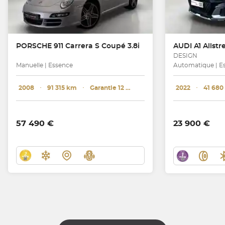
PORSCHE
911 Carrera S Coupé 3.8i
AUDI
A1 Allstree
DESIGN
Manuelle | Essence
Automatique | E
2008
･
91 315 km
･
Garantie 12 mois
2022
･
41 680
57 490 €
23 900 €