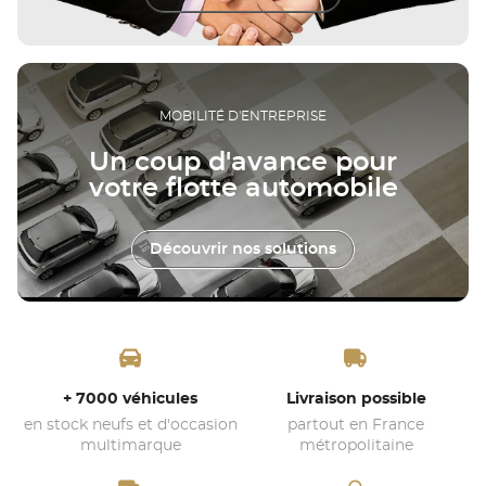
MOBILITÉ D'ENTREPRISE
Un coup d'avance pour
votre flotte automobile
Découvrir nos solutions
+ 7000 véhicules
Livraison possible
en stock neufs et d'occasion
partout en France
multimarque
métropolitaine