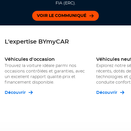
FIA (ERC).
VOIR LE COMMUNIQUÉ
L'expertise BYmyCAR
Véhicules d'occasion
Véhicules neu
Trouvez la voiture idéale parmi nos
Explorez notre s
occasions contrôlées et garanties, avec
récents, dotés de
un excellent rapport qualité-prix et
technologies et 
financement disponible.
conduite conforta
Découvrir
Découvrir