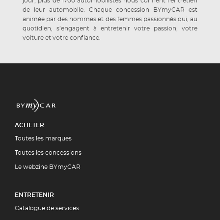
jour, plus de 1700 automobilistes nous confient l’entretien
de leur automobile. Chaque concession BYmyCAR est
animée par des hommes et des femmes passionnés qui, au
quotidien, s’engagent à entretenir votre passion, votre
voiture et votre confiance.
ACHETER
Toutes les marques
Toutes les concessions
Le webzine BYmyCAR
ENTRETENIR
Catalogue de services