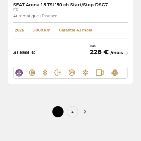
SEAT
Arona 1.5 TSI 150 ch Start/Stop DSG7
FR
Automatique | Essence
2026
･
5 000 km
･
Garantie 43 mois
dès
228 €
31 868 €
/mois
1
2