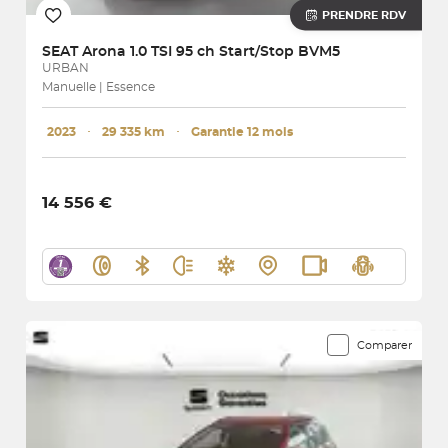
PRENDRE RDV
SEAT
Arona 1.0 TSI 95 ch Start/Stop BVM5
URBAN
Manuelle | Essence
2023
･
29 335 km
･
Garantie 12 mois
14 556 €
Comparer