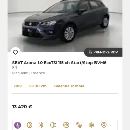
PRENDRE RDV
SEAT
Arona 1.0 EcoTSI 115 ch Start/Stop BVM6
FR
Manuelle | Essence
2019
･
67 011 km
･
Garantie 12 mois
13 420 €