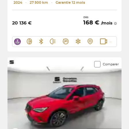
2024
･
27 500 km
･
Garantie 12 mois
dès
168 €
20 136 €
/mois
Comparer