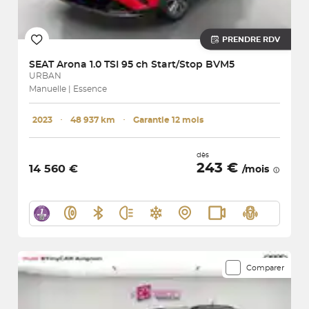
PRENDRE RDV
SEAT
Arona 1.0 TSI 95 ch Start/Stop BVM5
URBAN
Manuelle | Essence
2023
･
48 937 km
･
Garantie 12 mois
dès
243 €
14 560 €
/mois
Comparer