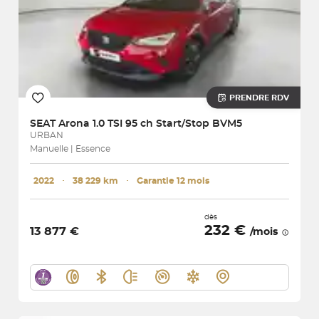
PRENDRE RDV
SEAT
Arona 1.0 TSI 95 ch Start/Stop BVM5
URBAN
Manuelle | Essence
2022
･
38 229 km
･
Garantie 12 mois
dès
232 €
13 877 €
/mois