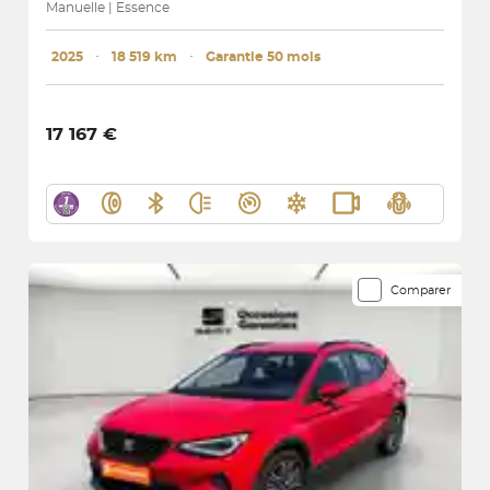
Manuelle | Essence
2025
･
18 519 km
･
Garantie 50 mois
17 167 €
Comparer