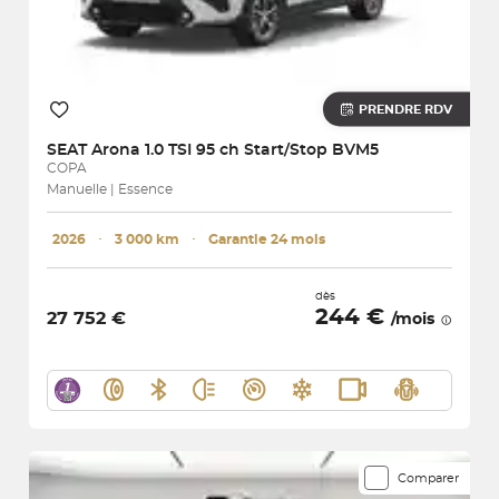
PRENDRE RDV
SEAT
Arona 1.0 TSI 95 ch Start/Stop BVM5
COPA
Manuelle | Essence
2026
･
3 000 km
･
Garantie 24 mois
dès
244 €
27 752 €
/mois
Comparer