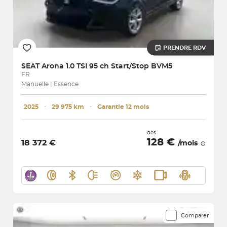
PRENDRE RDV
SEAT
Arona 1.0 TSI 95 ch Start/Stop BVM5
FR
Manuelle | Essence
2025
･
29 975 km
･
Garantie 12 mois
dès
128 €
18 372 €
/mois
Comparer