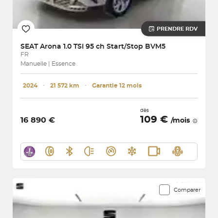
PRENDRE RDV
SEAT
Arona 1.0 TSI 95 ch Start/Stop BVM5
FR
Manuelle | Essence
2024
･
21 572 km
･
Garantie 12 mois
dès
109 €
16 890 €
/mois
Comparer