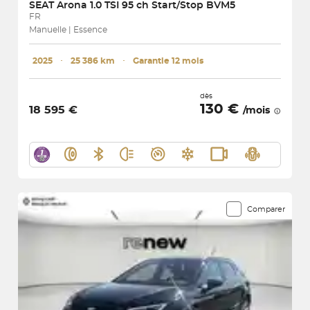
SEAT
Arona 1.0 TSI 95 ch Start/Stop BVM5
FR
Manuelle | Essence
2025
･
25 386 km
･
Garantie 12 mois
dès
130 €
18 595 €
/mois
Comparer