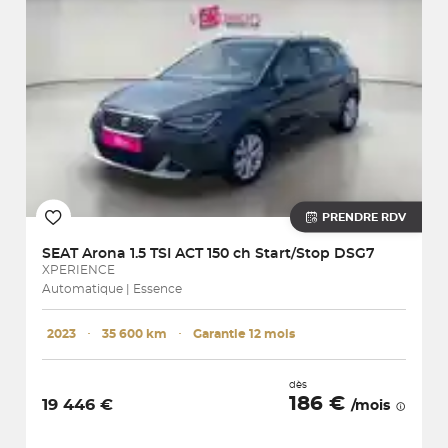
PRENDRE RDV
SEAT
Arona 1.5 TSI ACT 150 ch Start/Stop DSG7
XPERIENCE
Automatique | Essence
2023
･
35 600 km
･
Garantie 12 mois
dès
186 €
19 446 €
/mois