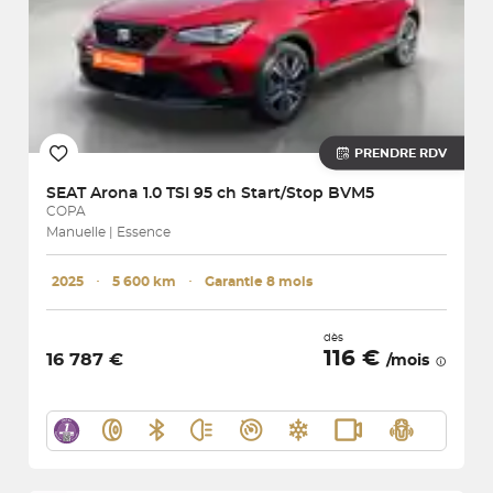
PRENDRE RDV
SEAT
Arona 1.0 TSI 95 ch Start/Stop BVM5
COPA
Manuelle | Essence
2025
･
5 600 km
･
Garantie 8 mois
dès
116 €
16 787 €
/mois