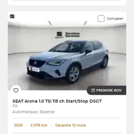
Comparer
PRENDRE RDV
SEAT
Arona 1.0 TSI 115 ch Start/Stop DSG7
FR
Automatique | Essence
2025
･
2 076 km
･
Garantie 12 mois