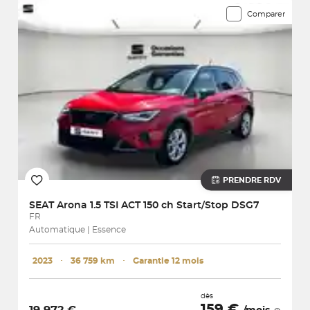
Comparer
PRENDRE RDV
SEAT
Arona 1.5 TSI ACT 150 ch Start/Stop DSG7
FR
Automatique | Essence
2023
･
36 759 km
･
Garantie 12 mois
dès
159 €