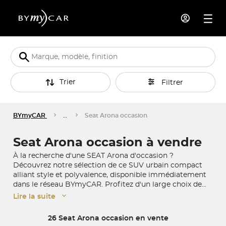
Trier
Filtrer
BYmyCAR
…
Seat Arona occasion
Seat Arona occasion à vendre
À la recherche d'une SEAT Arona d'occasion ?
Découvrez notre sélection de ce SUV urbain compact
alliant style et polyvalence, disponible immédiatement
dans le réseau BYmyCAR. Profitez d'un large choix de
véhicules d'occasion vérifiés et garantis, avec la
Lire la suite
possibilité de livraison à domicile pour une expérience
d'achat sans contrainte.
26 Seat Arona occasion en vente