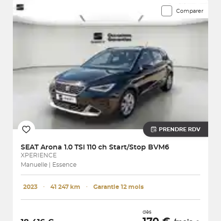
Comparer
PRENDRE RDV
SEAT
Arona 1.0 TSI 110 ch Start/Stop BVM6
XPERIENCE
Manuelle | Essence
2023
･
41 247 km
･
Garantie 12 mois
dès