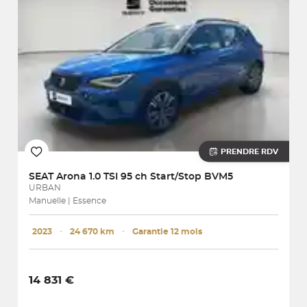
PRENDRE RDV
SEAT
Arona 1.0 TSI 95 ch Start/Stop BVM5
URBAN
Manuelle | Essence
2023
･
24 670 km
･
Garantie 12 mois
14 831 €