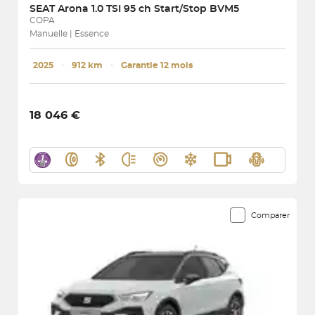
SEAT
Arona 1.0 TSI 95 ch Start/Stop BVM5
COPA
Manuelle | Essence
2025
･
912 km
･
Garantie 12 mois
18 046 €
Comparer