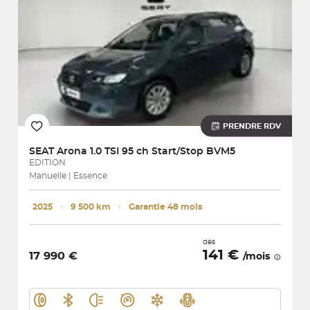
PRENDRE RDV
SEAT
Arona 1.0 TSI 95 ch Start/Stop BVM5
EDITION
Manuelle | Essence
2025
･
9 500 km
･
Garantie 48 mois
dès
141 €
17 990 €
/mois