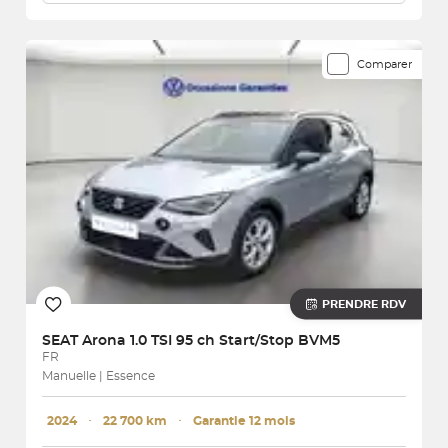
Comparer
PRENDRE RDV
SEAT
Arona 1.0 TSI 95 ch Start/Stop BVM5
FR
Manuelle | Essence
2024
･
22 700 km
･
Garantie 12 mois