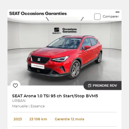
26 véhicules correspondent à votre recherche
Comparer
PRENDRE RDV
SEAT
Arona 1.0 TSI 95 ch Start/Stop BVM5
URBAN
Manuelle | Essence
2023
･
23 106 km
･
Garantie 12 mois