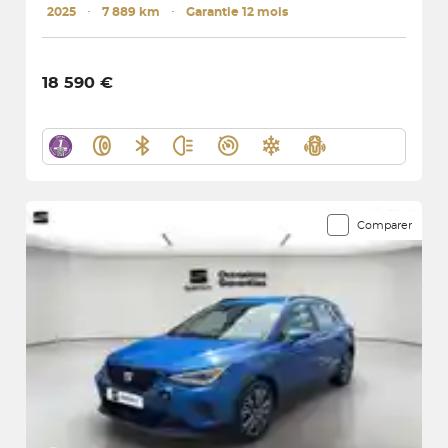
2025
･
7 889 km
･
Garantie 12 mois
18 590 €
Comparer