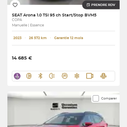
PRENDRE RDV
SEAT
Arona 1.0 TSI 95 ch Start/Stop BVM5
COPA
Manuelle | Essence
2023
･
26 572 km
･
Garantie 12 mois
14 685 €
Comparer