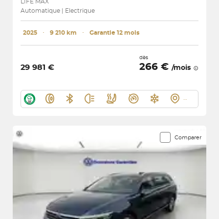
LIFE MAX
Automatique | Electrique
2025
･
9 210 km
･
Garantie 12 mois
dès
266 €
29 981 €
/mois
Comparer