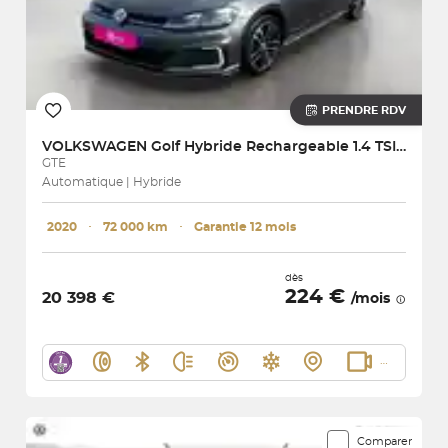
PRENDRE RDV
VOLKSWAGEN
Golf Hybride Rechargeable 1.4 TSI 204 DSG6
GTE
Automatique | Hybride
2020
･
72 000 km
･
Garantie 12 mois
dès
224 €
20 398 €
/mois
Comparer