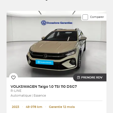
accompagnera dans toutes vos aventures !
1487 véhicules correspondent à votre recherche
Comparer
PRENDRE RDV
VOLKSWAGEN
Taigo 1.0 TSI 110 DSG7
R-LINE
Automatique | Essence
2023
･
49 078 km
･
Garantie 12 mois