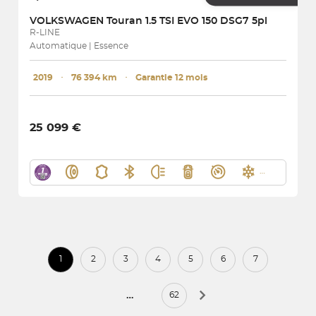
VOLKSWAGEN
Touran 1.5 TSI EVO 150 DSG7 5pl
R-LINE
Automatique | Essence
2019
･
76 394 km
･
Garantie 12 mois
25 099 €
1
2
3
4
5
6
7
…
62