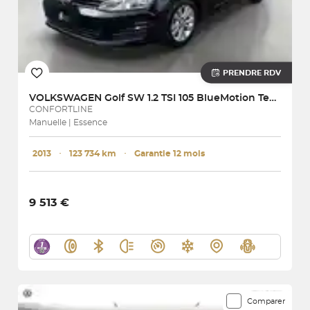
PRENDRE RDV
VOLKSWAGEN
Golf SW 1.2 TSI 105 BlueMotion Technology
CONFORTLINE
Manuelle | Essence
2013
･
123 734 km
･
Garantie 12 mois
9 513 €
Comparer