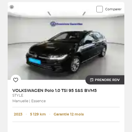
Comparer
PRENDRE RDV
VOLKSWAGEN
Polo 1.0 TSI 95 S&S BVM5
STYLE
Manuelle | Essence
2023
･
5 129 km
･
Garantie 12 mois