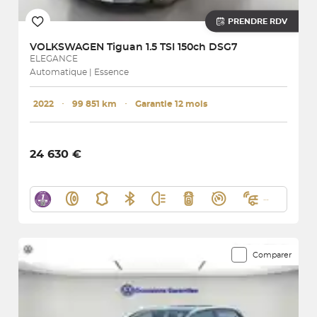
PRENDRE RDV
VOLKSWAGEN
Tiguan 1.5 TSI 150ch DSG7
ELEGANCE
Automatique | Essence
2022
･
99 851 km
･
Garantie 12 mois
24 630 €
Comparer