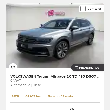
Comparer
PRENDRE RDV
VOLKSWAGEN
Tiguan Allspace 2.0 TDI 190 DSG7 4Motion
CARAT
Automatique | Diesel
2020
･
65 439 km
･
Garantie 12 mois
dès