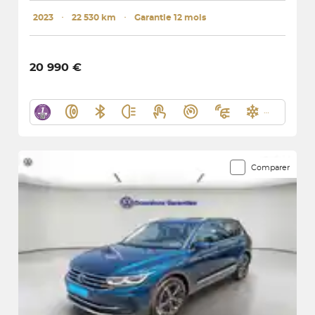
2023
･
22 530 km
･
Garantie 12 mois
20 990 €
Comparer