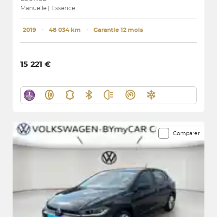
Manuelle | Essence
2019
･
48 034 km
･
Garantie 12 mois
15 221 €
Comparer