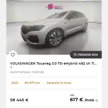
PRENDRE RDV
VOLKSWAGEN
Touareg 3.0 TSI eHybrid 462 ch Tiptronic 8 4Motion
R
Automatique | Hybride
2023
･
69 877 km
･
Garantie 12 mois
dès
617 €
58 445 €
/mois