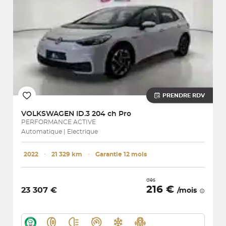
PRENDRE RDV
VOLKSWAGEN
ID.3 204 ch Pro
PERFORMANCE ACTIVE
Automatique | Electrique
2022
･
21 329 km
･
Garantie 12 mois
dès
216 €
23 307 €
/mois