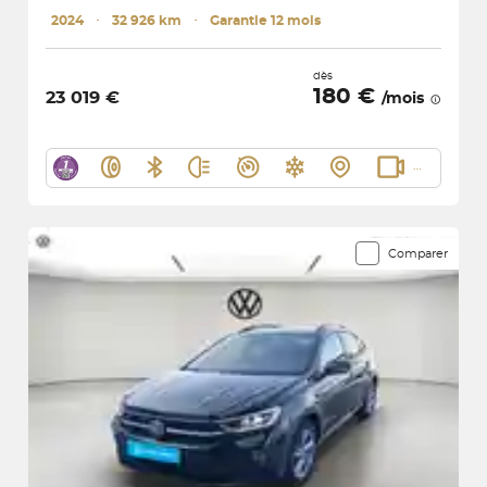
2024
･
32 926 km
･
Garantie 12 mois
dès
180 €
23 019 €
/mois
Comparer