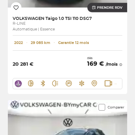
PRENDRE RDV
VOLKSWAGEN
Taigo 1.0 TSI 110 DSG7
R-LINE
Automatique | Essence
2022
･
29 085 km
･
Garantie 12 mois
dès
169 €
20 281 €
/mois
Comparer