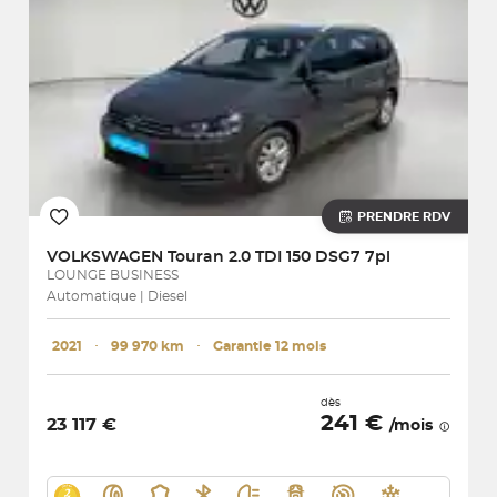
PRENDRE RDV
VOLKSWAGEN
Touran 2.0 TDI 150 DSG7 7pl
LOUNGE BUSINESS
Automatique | Diesel
2021
･
99 970 km
･
Garantie 12 mois
dès
241 €
23 117 €
/mois