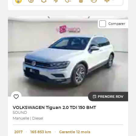
Comparer
PRENDRE RDV
VOLKSWAGEN
Tiguan 2.0 TDI 150 BMT
SOUND
Manuelle | Diesel
2017
･
165 853 km
･
Garantie 12 mois