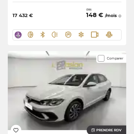
dès
148 €
17 432 €
/mois
Comparer
PRENDRE RDV