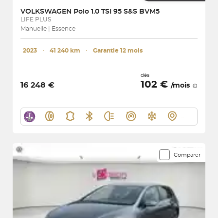
VOLKSWAGEN
Polo 1.0 TSI 95 S&S BVM5
LIFE PLUS
Manuelle | Essence
2023
･
41 240 km
･
Garantie 12 mois
dès
102 €
16 248 €
/mois
Comparer