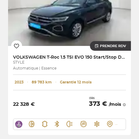
PRENDRE RDV
VOLKSWAGEN
T-Roc 1.5 TSI EVO 150 Start/Stop DSG7
STYLE
Automatique | Essence
2023
･
89 783 km
･
Garantie 12 mois
dès
373 €
22 328 €
/mois