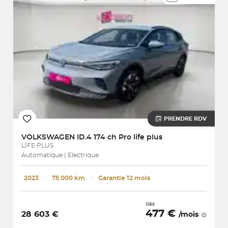
PRENDRE RDV
VOLKSWAGEN
ID.4 174 ch Pro life plus
LIFE PLUS
Automatique | Electrique
2023
･
75 000 km
･
Garantie 12 mois
dès
477 €
28 603 €
/mois