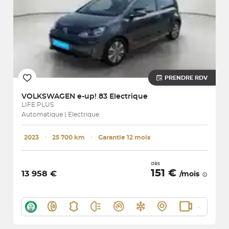
PRENDRE RDV
VOLKSWAGEN
e-up! 83 Electrique
LIFE PLUS
Automatique | Electrique
2023
･
25 700 km
･
Garantie 12 mois
dès
151 €
13 958 €
/mois