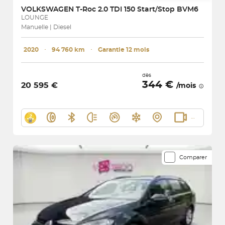
VOLKSWAGEN
T-Roc 2.0 TDI 150 Start/Stop BVM6
LOUNGE
Manuelle | Diesel
2020
･
94 760 km
･
Garantie 12 mois
dès
344 €
20 595 €
/mois
Comparer