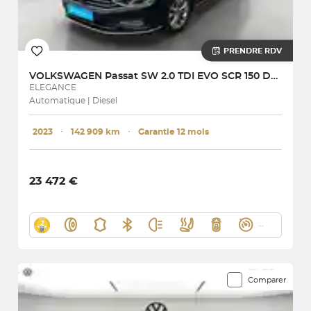
PRENDRE RDV
VOLKSWAGEN
Passat SW 2.0 TDI EVO SCR 150 DSG7
ELEGANCE
Automatique | Diesel
2023
･
142 909 km
･
Garantie 12 mois
23 472 €
Comparer