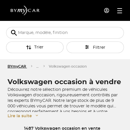
Trier
Filtrer
BYmyCAR
…
Volkswagen occasion
Volkswagen occasion à vendre
Découvrez notre sélection premium de véhicules
Volkswagen d'occasion, rigoureusement contrôlés par
les experts BYmyCAR. Notre large stock de plus de 9
000 véhicules vous permet de trouver le modèle qui
correspond parfaitement à vos besoins et à votre
Lire la suite
budget, du citadin
Volkswagen Golf
au robuste
Volkswagen Tiguan
. Parcourez dès maintenant notre
listing ci-dessous et trouvez la Volkswagen qui vous
1487 Volkswagen occasion en vente