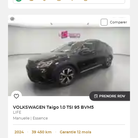
Comparer
PRENDRE RDV
VOLKSWAGEN
Taigo 1.0 TSI 95 BVM5
LIFE
Manuelle | Essence
2024
･
39 450 km
･
Garantie 12 mois