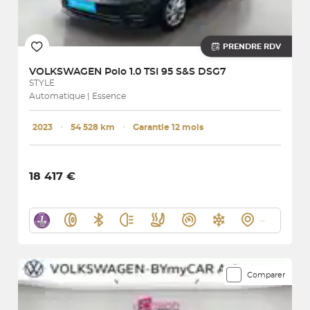
PRENDRE RDV
VOLKSWAGEN
Polo 1.0 TSI 95 S&S DSG7
STYLE
Automatique | Essence
2023
･
54 528 km
･
Garantie 12 mois
18 417 €
Comparer