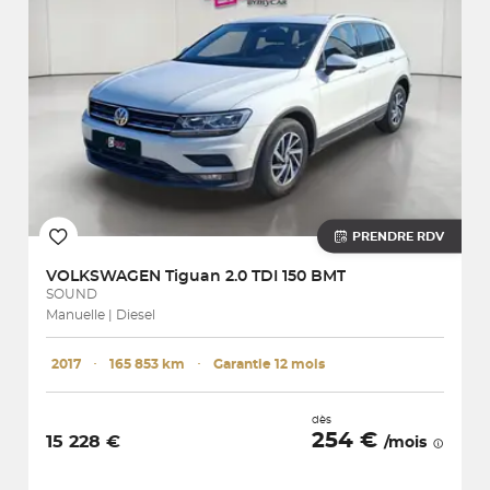
PRENDRE RDV
VOLKSWAGEN
Tiguan 2.0 TDI 150 BMT
SOUND
Manuelle | Diesel
2017
･
165 853 km
･
Garantie 12 mois
dès
254 €
15 228 €
/mois