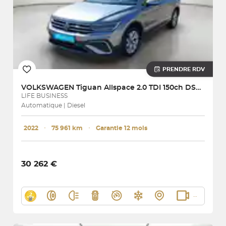
PRENDRE RDV
VOLKSWAGEN
Tiguan Allspace 2.0 TDI 150ch DSG7
LIFE BUSINESS
Automatique | Diesel
2022
･
75 961 km
･
Garantie 12 mois
30 262 €