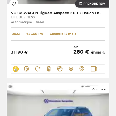
PRENDRE RDV
VOLKSWAGEN
Tiguan Allspace 2.0 TDI 150ch DSG7
LIFE BUSINESS
Automatique | Diesel
2022
･
62 365 km
･
Garantie 12 mois
dès
280 €
31 190 €
/mois
Comparer