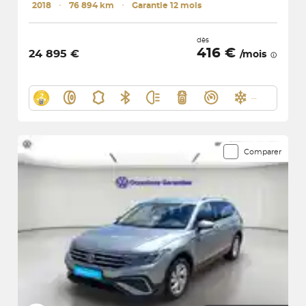
2018
･
76 894 km
･
Garantie 12 mois
dès
416 €
24 895 €
/mois
Comparer