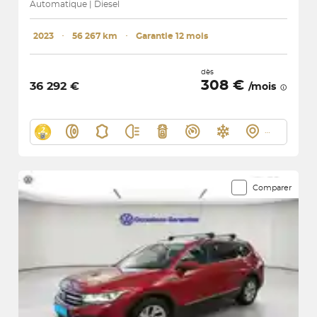
Automatique | Diesel
2023
･
56 267 km
･
Garantie 12 mois
dès
308 €
36 292 €
/mois
Comparer