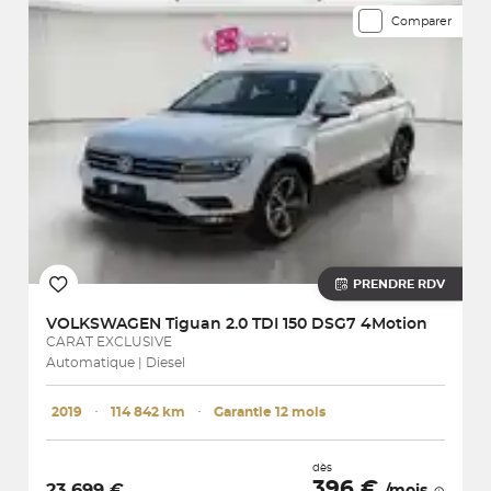
Comparer
PRENDRE RDV
VOLKSWAGEN
Tiguan 2.0 TDI 150 DSG7 4Motion
CARAT EXCLUSIVE
Automatique | Diesel
2019
･
114 842 km
･
Garantie 12 mois
dès
396 €
23 699 €
/mois