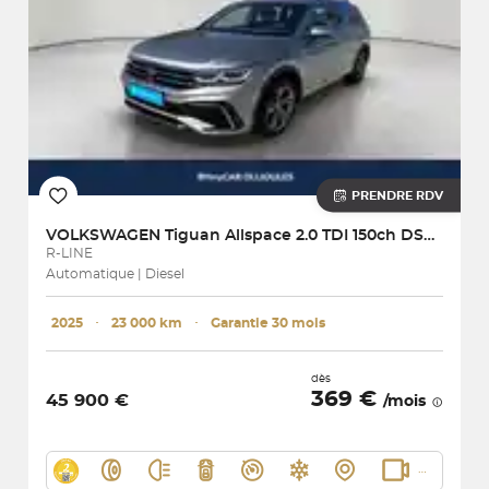
PRENDRE RDV
VOLKSWAGEN
Tiguan Allspace 2.0 TDI 150ch DSG7
R-LINE
Automatique | Diesel
2025
･
23 000 km
･
Garantie 30 mois
dès
369 €
45 900 €
/mois