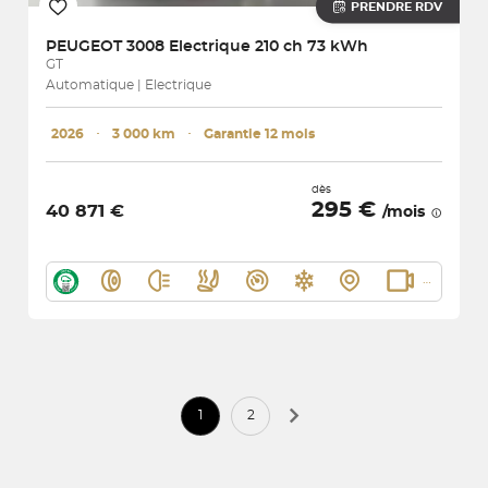
PRENDRE RDV
PEUGEOT
3008 Electrique 210 ch 73 kWh
GT
Automatique | Electrique
2026
･
3 000 km
･
Garantie 12 mois
dès
295 €
40 871 €
/mois
1
2