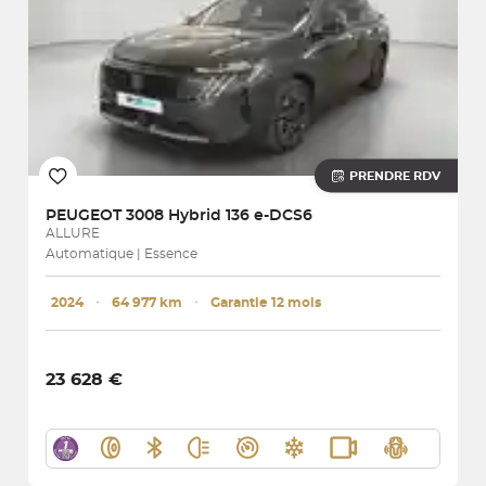
PRENDRE RDV
PEUGEOT
3008 Hybrid 136 e-DCS6
ALLURE
Automatique | Essence
2024
･
64 977 km
･
Garantie 12 mois
23 628 €