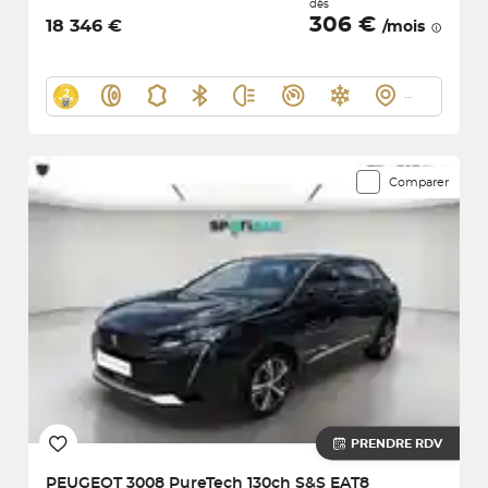
dès
306 €
18 346 €
/mois
Comparer
PRENDRE RDV
PEUGEOT
3008 PureTech 130ch S&S EAT8