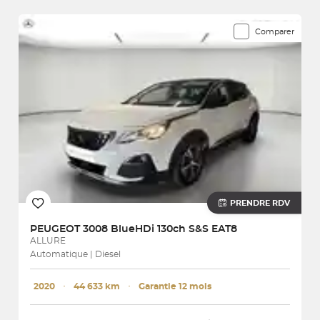
Comparer
PRENDRE RDV
PEUGEOT
3008 BlueHDi 130ch S&S EAT8
ALLURE
Automatique | Diesel
2020
･
44 633 km
･
Garantie 12 mois