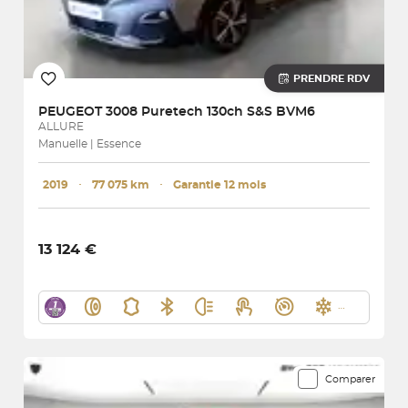
PRENDRE RDV
PEUGEOT
3008 Puretech 130ch S&S BVM6
ALLURE
Manuelle | Essence
2019
･
77 075 km
･
Garantie 12 mois
13 124 €
Comparer