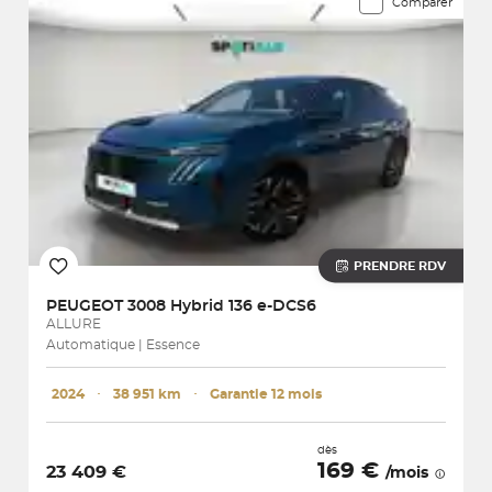
Comparer
PRENDRE RDV
PEUGEOT
3008 Hybrid 136 e-DCS6
ALLURE
Automatique | Essence
2024
･
38 951 km
･
Garantie 12 mois
dès
169 €
23 409 €
/mois