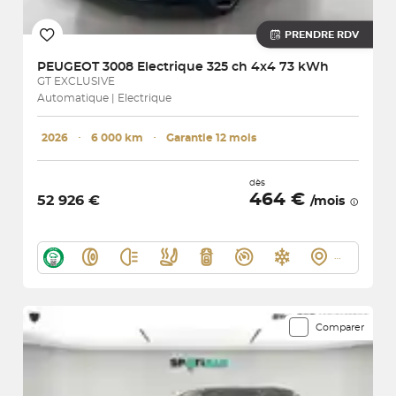
PRENDRE RDV
PEUGEOT
3008 Electrique 325 ch 4x4 73 kWh
GT EXCLUSIVE
Automatique | Electrique
2026
･
6 000 km
･
Garantie 12 mois
dès
464 €
52 926 €
/mois
Comparer