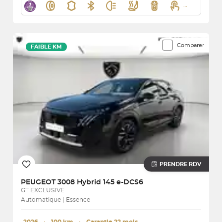
Comparer
FAIBLE KM
PRENDRE RDV
PEUGEOT
3008 Hybrid 145 e-DCS6
GT EXCLUSIVE
Automatique | Essence
2026
･
100 km
･
Garantie 22 mois