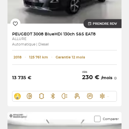
PRENDRE RDV
PEUGEOT
3008 BlueHDi 130ch S&S EAT8
ALLURE
Automatique | Diesel
2018
･
125 761 km
･
Garantie 12 mois
dès
230 €
13 735 €
/mois
Comparer