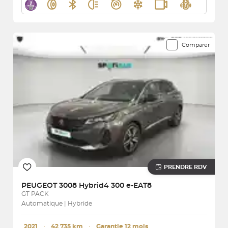
Comparer
PRENDRE RDV
PEUGEOT
3008 Hybrid4 300 e-EAT8
GT PACK
Automatique | Hybride
2021
･
42 735 km
･
Garantie 12 mois