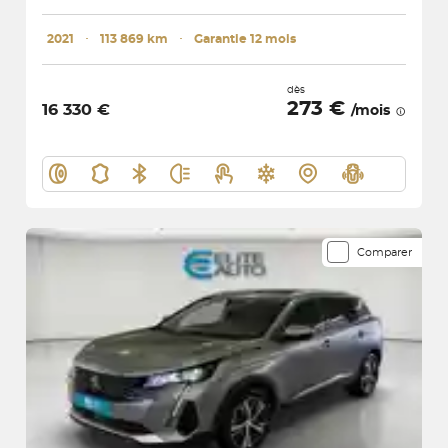
2021
･
113 869 km
･
Garantie 12 mois
dès
273 €
16 330 €
/mois
Comparer