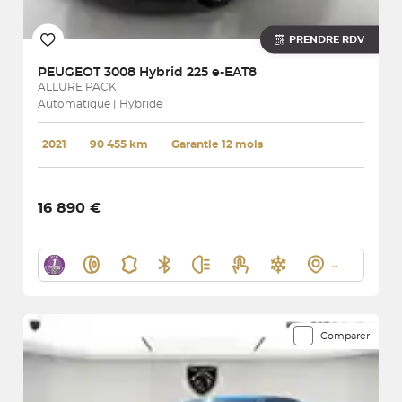
PRENDRE RDV
PEUGEOT
3008 Hybrid 225 e-EAT8
ALLURE PACK
Automatique | Hybride
2021
･
90 455 km
･
Garantie 12 mois
16 890 €
Comparer