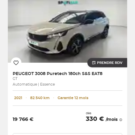
PRENDRE RDV
PEUGEOT
3008 Puretech 180ch S&S EAT8
GT
Automatique | Essence
2021
･
82 540 km
･
Garantie 12 mois
dès
330 €
19 766 €
/mois