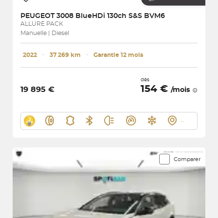
PEUGEOT
3008 BlueHDi 130ch S&S BVM6
ALLURE PACK
Manuelle | Diesel
2022
･
37 269 km
･
Garantie 12 mois
dès
154 €
19 895 €
/mois
Comparer