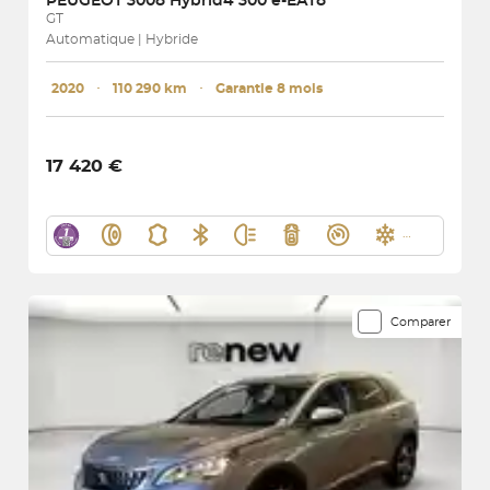
PEUGEOT
3008 Hybrid4 300 e-EAT8
GT
Automatique | Hybride
2020
･
110 290 km
･
Garantie 8 mois
17 420 €
Comparer