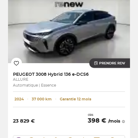
PRENDRE RDV
PEUGEOT
3008 Hybrid 136 e-DCS6
ALLURE
Automatique | Essence
2024
･
37 000 km
･
Garantie 12 mois
dès
398 €
23 829 €
/mois