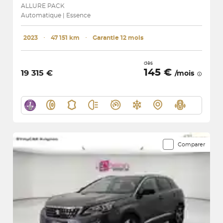
ALLURE PACK
Automatique | Essence
2023
･
47 151 km
･
Garantie 12 mois
dès
145 €
19 315 €
/mois
Comparer