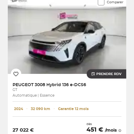
Comparer
PRENDRE RDV
PEUGEOT
3008 Hybrid 136 e-DCS6
GT
Automatique | Essence
2024
･
32 090 km
･
Garantie 12 mois
dès
451 €
27 022 €
/mois