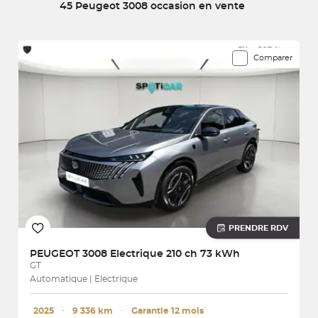
45 Peugeot 3008 occasion en vente
vous.
45 véhicules correspondent à votre recherche
Comparer
PRENDRE RDV
PEUGEOT
3008 Electrique 210 ch 73 kWh
GT
Automatique | Electrique
2025
･
9 336 km
･
Garantie 12 mois