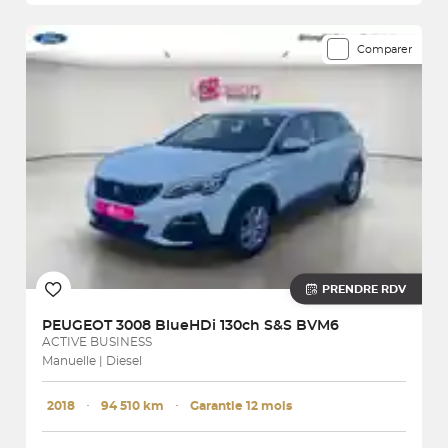
Comparer
PRENDRE RDV
PEUGEOT
3008 BlueHDi 130ch S&S BVM6
ACTIVE BUSINESS
Manuelle | Diesel
2018
･
94 510 km
･
Garantie 12 mois