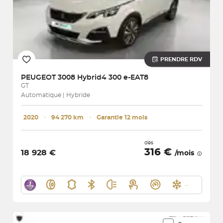
PRENDRE RDV
PEUGEOT
3008 Hybrid4 300 e-EAT8
GT
Automatique | Hybride
2020
･
94 270 km
･
Garantie 12 mois
dès
316 €
18 928 €
/mois