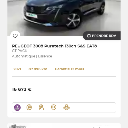
PRENDRE RDV
PEUGEOT
3008 Puretech 130ch S&S EAT8
GT PACK
Automatique | Essence
2021
･
87 896 km
･
Garantie 12 mois
16 672 €