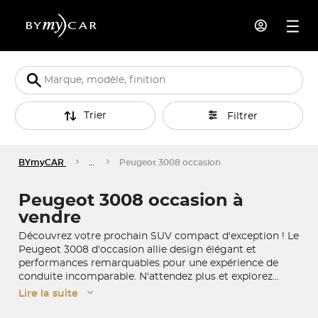
Trier
Filtrer
BYmyCAR
…
Peugeot 3008 occasion
Peugeot 3008 occasion à
vendre
Découvrez votre prochain SUV compact d'exception ! Le
Peugeot 3008 d'occasion allie design élégant et
performances remarquables pour une expérience de
conduite incomparable. N'attendez plus et explorez
notre sélection de SUV compacts immédiatement
Lire la suite
disponibles chez BYmyCAR, où notre large choix en
stock vous garantit de trouver le véhicule parfait pour