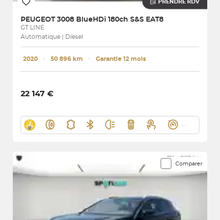
PRENDRE RDV
PEUGEOT
3008 BlueHDi 180ch S&S EAT8
GT LINE
Automatique | Diesel
2020
･
50 896 km
･
Garantie 12 mois
22 147 €
Comparer