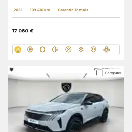
2022
･
109 410 km
･
Garantie 12 mois
17 080 €
Comparer