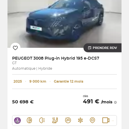
PRENDRE RDV
PEUGEOT
3008 Plug-in Hybrid 195 e-DCS7
GT
Automatique | Hybride
2025
･
9 000 km
･
Garantie 12 mois
dès
491 €
50 698 €
/mois