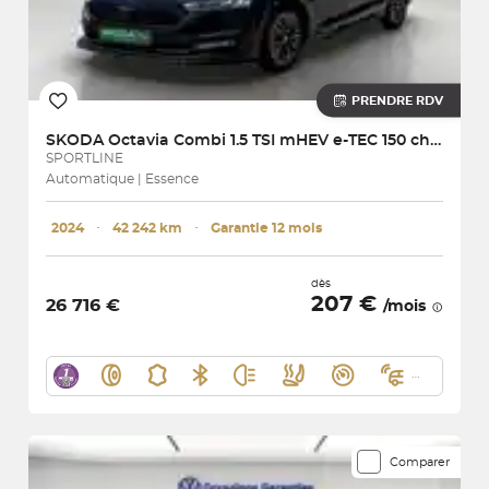
PRENDRE RDV
SKODA
Octavia Combi 1.5 TSI mHEV e-TEC 150 ch ACT DSG7
SPORTLINE
Automatique | Essence
2024
･
42 242 km
･
Garantie 12 mois
dès
207 €
26 716 €
/mois
Comparer