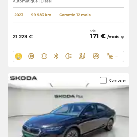
Automatique | Diesel
2023
･
99 983 km
･
Garantie 12 mois
dès
171 €
21 223 €
/mois
Comparer