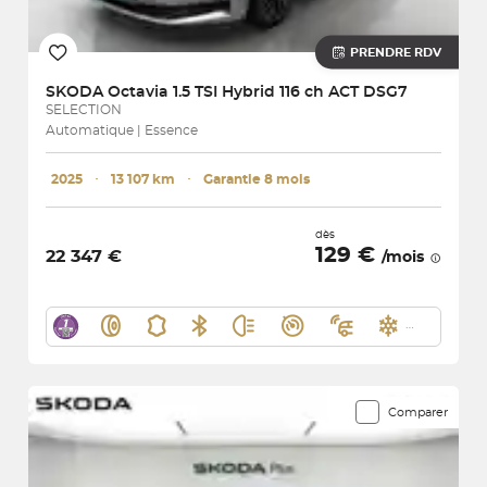
PRENDRE RDV
SKODA
Octavia 1.5 TSI Hybrid 116 ch ACT DSG7
SELECTION
Automatique | Essence
2025
･
13 107 km
･
Garantie 8 mois
dès
129 €
22 347 €
/mois
Comparer