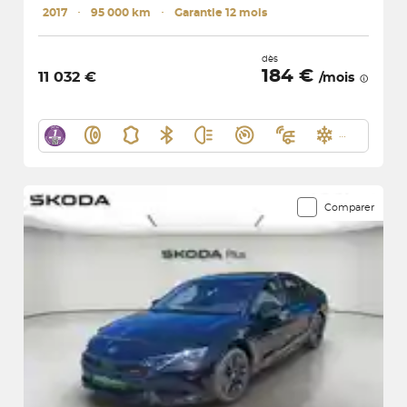
2017
･
95 000 km
･
Garantie 12 mois
dès
184 €
11 032 €
/mois
Comparer