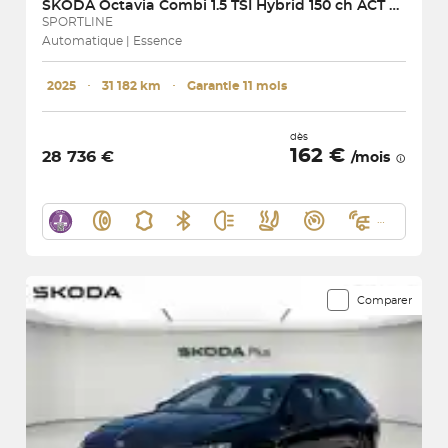
SKODA
Octavia Combi 1.5 TSI Hybrid 150 ch ACT DSG7
SPORTLINE
Automatique | Essence
2025
･
31 182 km
･
Garantie 11 mois
dès
162 €
28 736 €
/mois
Comparer