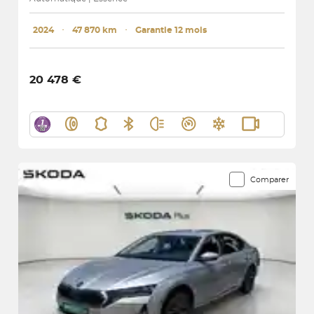
2024
･
47 870 km
･
Garantie 12 mois
20 478 €
Comparer