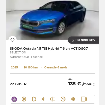
PRENDRE RDV
SKODA
Octavia 1.5 TSI Hybrid 116 ch ACT DSG7
SELECTION
Automatique | Essence
2025
･
10 180 km
･
Garantie 6 mois
dès
135 €
22 605 €
/mois