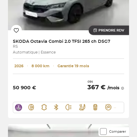
PRENDRE RDV
SKODA
Octavia Combi 2.0 TFSI 265 ch DSG7
RS
Automatique | Essence
2026
･
8 000 km
･
Garantie 19 mois
dès
367 €
50 900 €
/mois
Comparer