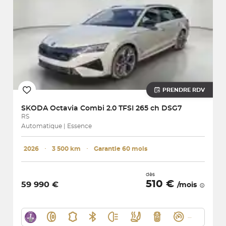
PRENDRE RDV
SKODA
Octavia Combi 2.0 TFSI 265 ch DSG7
RS
Automatique | Essence
2026
･
3 500 km
･
Garantie 60 mois
dès
510 €
59 990 €
/mois