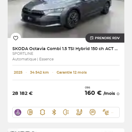
PRENDRE RDV
SKODA
Octavia Combi 1.5 TSI Hybrid 150 ch ACT DSG7
SPORTLINE
Automatique | Essence
2025
･
34 542 km
･
Garantie 12 mois
dès
160 €
28 182 €
/mois