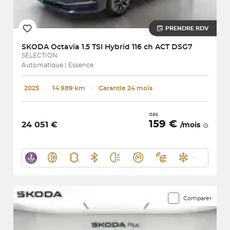
PRENDRE RDV
SKODA
Octavia 1.5 TSI Hybrid 116 ch ACT DSG7
SELECTION
Automatique | Essence
2025
･
14 989 km
･
Garantie 24 mois
dès
159 €
24 051 €
/mois
Comparer