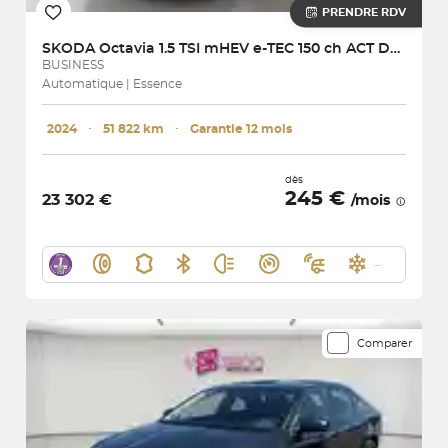
PRENDRE RDV
SKODA
Octavia 1.5 TSI mHEV e-TEC 150 ch ACT DSG7
BUSINESS
Automatique | Essence
2024
･
51 822 km
･
Garantie 12 mois
dès
245 €
23 302 €
/mois
Comparer