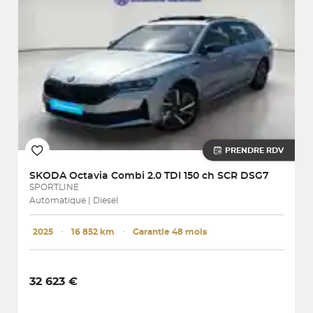
PRENDRE RDV
SKODA
Octavia Combi 2.0 TDI 150 ch SCR DSG7
SPORTLINE
Automatique | Diesel
2025
･
16 852 km
･
Garantie 48 mois
32 623 €