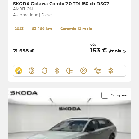
SKODA
Octavia Combi 2.0 TDI 150 ch DSG7
AMBITION
Automatique | Diesel
2023
･
63 469 km
･
Garantie 12 mois
dès
153 €
21 658 €
/mois
Comparer