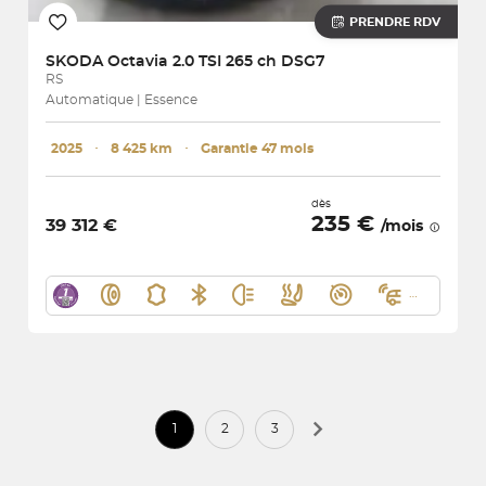
PRENDRE RDV
SKODA
Octavia 2.0 TSI 265 ch DSG7
RS
Automatique | Essence
2025
･
8 425 km
･
Garantie 47 mois
dès
235 €
39 312 €
/mois
1
2
3