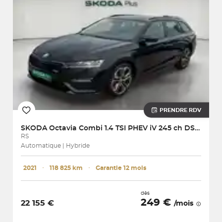
PRENDRE RDV
SKODA
Octavia Combi 1.4 TSI PHEV iV 245 ch DSG6e
RS
Automatique | Hybride
2021
･
118 825 km
･
Garantie 12 mois
dès
249 €
22 155 €
/mois