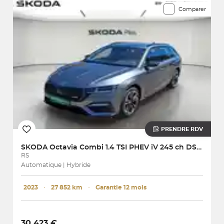
Comparer
PRENDRE RDV
SKODA
Octavia Combi 1.4 TSI PHEV iV 245 ch DSG6e
RS
Automatique | Hybride
2023
･
27 852 km
･
Garantie 12 mois
30 423 €