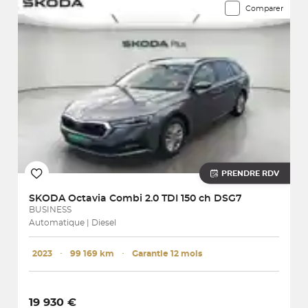
Comparer
PRENDRE RDV
SKODA
Octavia Combi 2.0 TDI 150 ch DSG7
BUSINESS
Automatique | Diesel
2023
･
99 169 km
･
Garantie 12 mois
19 930 €