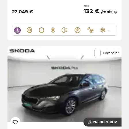
dès
132 €
22 049 €
/mois
Comparer
PRENDRE RDV