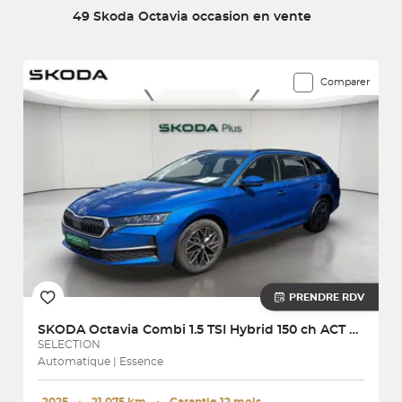
qui vous correspond parmi notre large choix de
49 Skoda Octavia occasion en vente
véhicules reconditionnés et garantis.
49 véhicules correspondent à votre recherche
Comparer
PRENDRE RDV
SKODA
Octavia Combi 1.5 TSI Hybrid 150 ch ACT DSG7
SELECTION
Automatique | Essence
2025
･
21 075 km
･
Garantie 12 mois