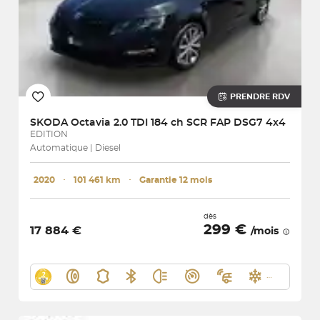
PRENDRE RDV
SKODA
Octavia 2.0 TDI 184 ch SCR FAP DSG7 4x4
EDITION
Automatique | Diesel
2020
･
101 461 km
･
Garantie 12 mois
dès
299 €
17 884 €
/mois