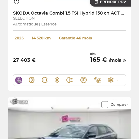
PRENDRE RDV
SKODA
Octavia Combi 1.5 TSI Hybrid 150 ch ACT DSG7
SELECTION
Automatique | Essence
2025
･
14 520 km
･
Garantie 46 mois
dès
165 €
27 403 €
/mois
Comparer