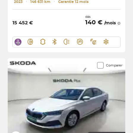
2023
･
146 631 km
･
Garantie 12 mois
dès
140 €
15 452 €
/mois
Comparer