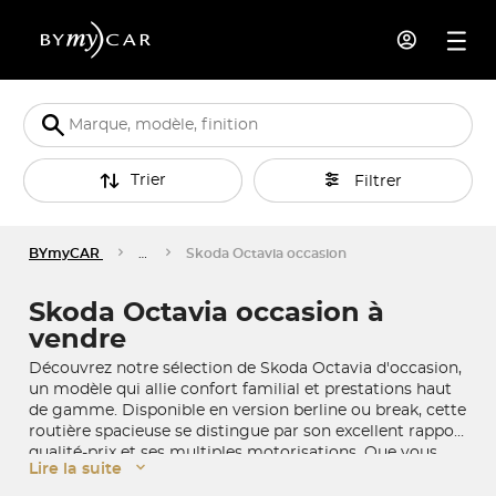
Trier
Filtrer
BYmyCAR
…
Skoda Octavia occasion
Skoda Octavia occasion à
vendre
Découvrez notre sélection de Skoda Octavia d'occasion,
un modèle qui allie confort familial et prestations haut
de gamme. Disponible en version berline ou break, cette
routière spacieuse se distingue par son excellent rapport
qualité-prix et ses multiples motorisations. Que vous
Lire la suite
recherchiez une Octavia diesel économique, une version
hybride écologique ou la sportive RS, trouvez le modèle