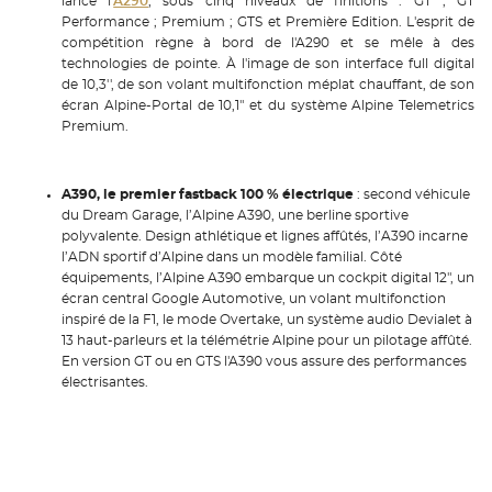
lancé l'
A290
, sous cinq niveaux de finitions : GT ; GT
Performance ; Premium ; GTS et Première Edition. L'esprit de
compétition règne à bord de l'A290 et se mêle à des
technologies de pointe. À l'image de son interface full digital
de 10,3'', de son volant multifonction méplat chauffant, de son
écran Alpine-Portal de 10,1" et du système Alpine Telemetrics
Premium.
A390, le premier fastback 100 % électrique
: second véhicule
du Dream Garage, l’Alpine A390, une berline sportive
polyvalente. Design athlétique et lignes affûtés, l’A390 incarne
l’ADN sportif d’Alpine dans un modèle familial. Côté
équipements, l’Alpine A390 embarque un cockpit digital 12", un
écran central Google Automotive, un volant multifonction
inspiré de la F1, le mode Overtake, un système audio Devialet à
13 haut-parleurs et la télémétrie Alpine pour un pilotage affûté.
En version GT ou en GTS l'A390 vous assure des performances
électrisantes.