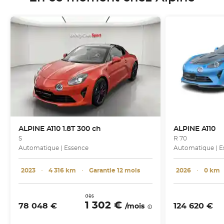
ALPINE
A110 1.8T 300 ch
ALPINE
A110
S
R 70
Automatique | Essence
Automatique | E
2023
･
4 316 km
･
Garantie 12 mois
2026
･
0 km
dès
1 302 €
78 048 €
124 620 €
/mois