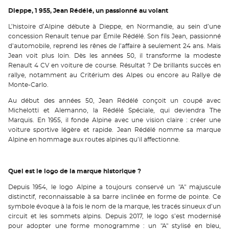
Dieppe, 1 955, Jean Rédélé,
un passionné au volant
L’histoire d’Alpine débute à Dieppe, en Normandie, au sein d’une
concession Renault tenue par Émile Rédélé. Son fils Jean, passionné
d’automobile, reprend les rênes de l’affaire à seulement 24 ans. Mais
Jean voit plus loin. Dès les années 50, il transforme la modeste
Renault 4 CV en voiture de course. Résultat ? De brillants succès en
rallye, notamment au Critérium des Alpes ou encore au Rallye de
Monte-Carlo.
Au début des années 50, Jean Rédélé conçoit un coupé avec
Michelotti et Alemanno, la Rédélé Spéciale, qui deviendra The
Marquis. En 1955, il fonde Alpine avec une vision claire : créer une
voiture sportive légère et rapide. Jean Rédélé nomme sa marque
Alpine en hommage aux routes alpines qu’il affectionne.
Quel est le logo de la marque historique ?
Depuis 1954, le logo Alpine a toujours conservé un "A" majuscule
distinctif, reconnaissable à sa barre inclinée en forme de pointe. Ce
symbole évoque à la fois le nom de la marque, les tracés sinueux d’un
circuit et les sommets alpins. Depuis 2017, le logo s’est modernisé
pour adopter une forme monogramme : un "A" stylisé en bleu,