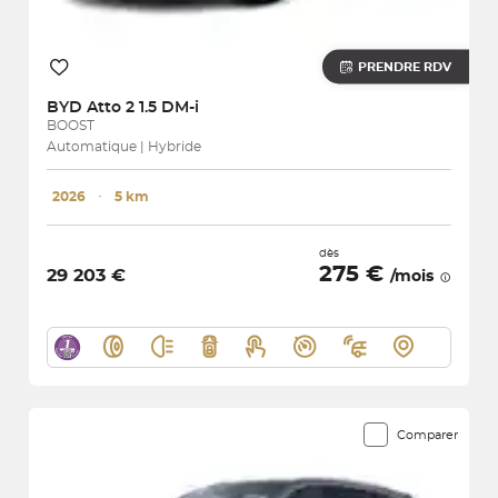
PRENDRE RDV
BYD
Atto 2 1.5 DM-i
BOOST
Automatique | Hybride
2026
･
5 km
dès
275 €
29 203 €
/mois
Comparer