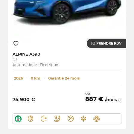
PRENDRE RDV
ALPINE
A390
GT
Automatique | Electrique
2026
･
0 km
･
Garantie 24 mois
dès
887 €
74 900 €
/mois