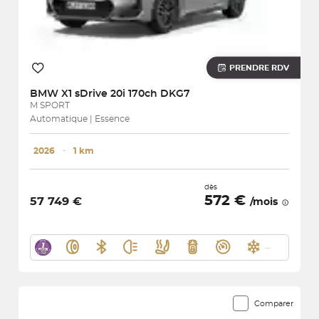
PRENDRE RDV
BMW
X1 sDrive 20i 170ch DKG7
M SPORT
Automatique | Essence
2026
･
1 km
dès
572 €
57 749 €
/mois
Comparer