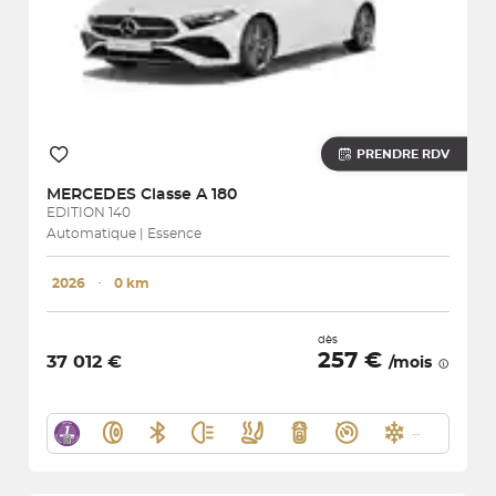
PRENDRE RDV
MERCEDES
Classe A 180
EDITION 140
Automatique | Essence
2026
･
0 km
dès
257 €
37 012 €
/mois