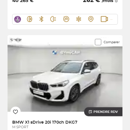
262 €
40 265 €
/mois
Comparer
PRENDRE RDV
BMW
X1 sDrive 20i 170ch DKG7
M SPORT