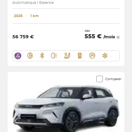
Automatique | Essence
2026
･
1 km
dès
555 €
56 759 €
/mois
Comparer