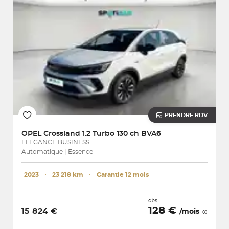
PRENDRE RDV
OPEL
Crossland 1.2 Turbo 130 ch BVA6
ELEGANCE BUSINESS
Automatique | Essence
2023
･
23 218 km
･
Garantie 12 mois
dès
128 €
15 824 €
/mois