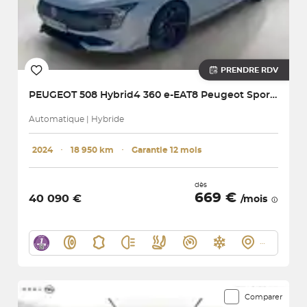
PRENDRE RDV
PEUGEOT
508 Hybrid4 360 e-EAT8 Peugeot Sport Engineered
Automatique | Hybride
2024
･
18 950 km
･
Garantie 12 mois
dès
669 €
40 090 €
/mois
Comparer