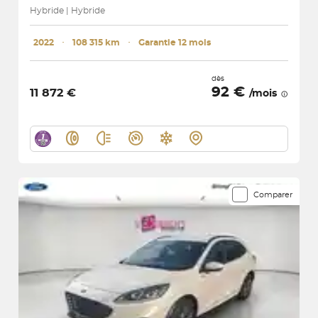
Hybride | Hybride
2022
･
108 315 km
･
Garantie 12 mois
dès
92 €
11 872 €
/mois
Comparer