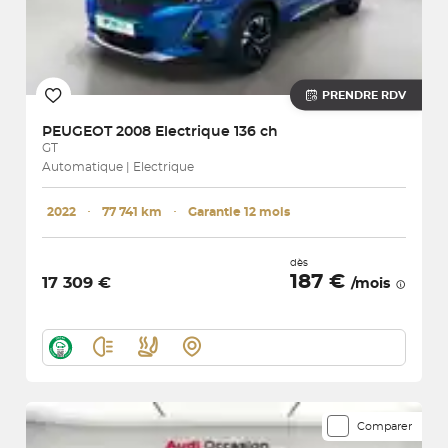
PRENDRE RDV
PEUGEOT
2008 Electrique 136 ch
GT
Automatique | Electrique
2022
･
77 741 km
･
Garantie 12 mois
dès
187 €
17 309 €
/mois
Comparer