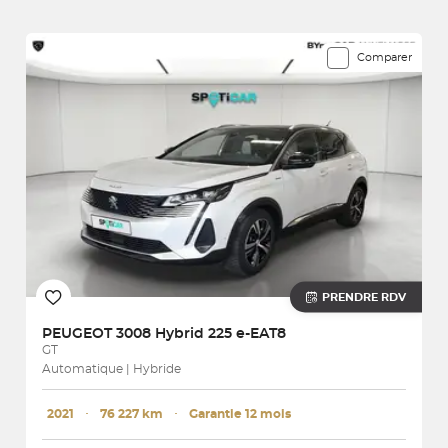
6812 véhicules correspondent à votre recherche
Comparer
PRENDRE RDV
PEUGEOT
3008 Hybrid 225 e-EAT8
GT
Automatique | Hybride
2021
･
76 227 km
･
Garantie 12 mois