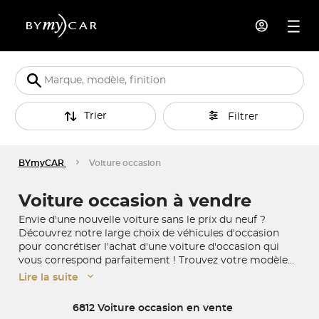
Trier
Filtrer
BYmyCAR
Voiture occasion
Voiture occasion à vendre
Envie d'une nouvelle voiture sans le prix du neuf ?
Découvrez notre large choix de véhicules d'occasion
pour concrétiser l'achat d'une voiture d'occasion qui
vous correspond parfaitement ! Trouvez votre modèle
idéal sur notre site de vente de voitures d'occasion et
Lire la suite
profitez d'une livraison à domicile dans toute la France.
6812 Voiture occasion en vente