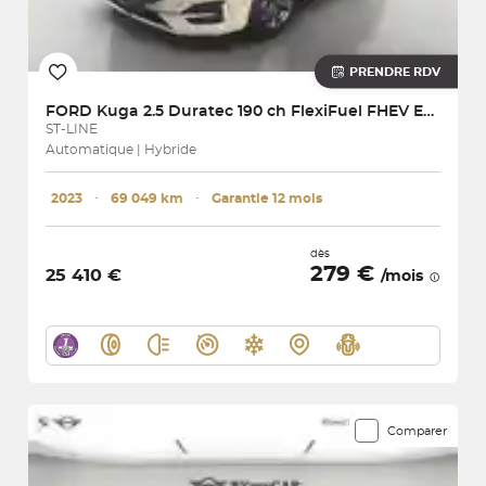
PRENDRE RDV
FORD
Kuga 2.5 Duratec 190 ch FlexiFuel FHEV E85 Powershift
ST-LINE
Automatique | Hybride
2023
･
69 049 km
･
Garantie 12 mois
dès
279 €
25 410 €
/mois
Comparer