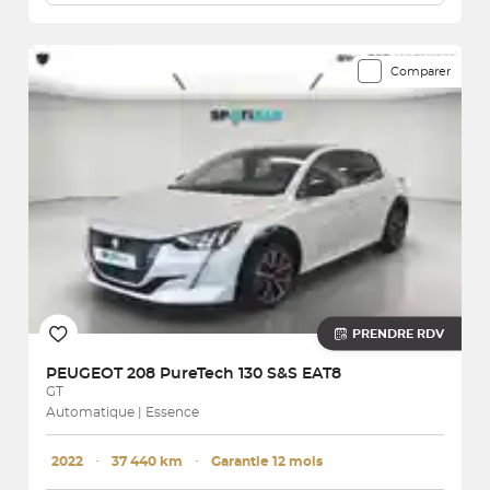
Comparer
PRENDRE RDV
PEUGEOT
208 PureTech 130 S&S EAT8
GT
Automatique | Essence
2022
･
37 440 km
･
Garantie 12 mois