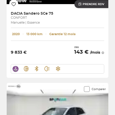
PRENDRE RDV
DACIA
Sandero SCe 75
CONFORT
Manuelle | Essence
2020
･
13 000 km
･
Garantie 12 mois
dès
143 €
9 833 €
/mois
Comparer