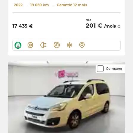
2022
･
19 059 km
･
Garantie 12 mois
dès
201 €
17 435 €
/mois
Comparer