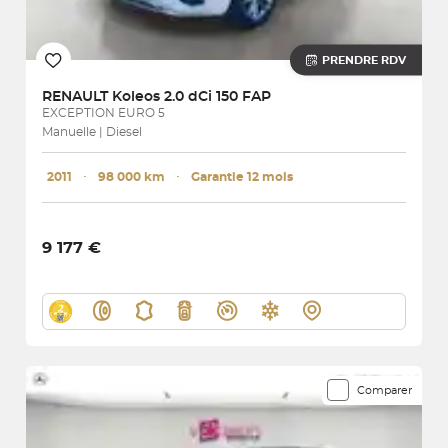
PRENDRE RDV
RENAULT
Koleos 2.0 dCi 150 FAP
EXCEPTION EURO 5
Manuelle | Diesel
2011
･
98 000 km
･
Garantie 12 mois
9 177 €
Comparer