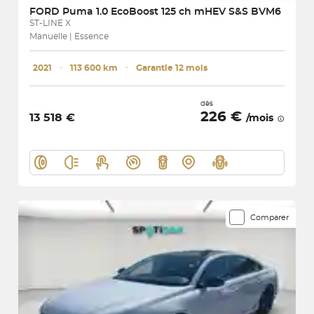
FORD
Puma 1.0 EcoBoost 125 ch mHEV S&S BVM6
ST-LINE X
Manuelle | Essence
2021
･
113 600 km
･
Garantie 12 mois
dès
226 €
13 518 €
/mois
Comparer