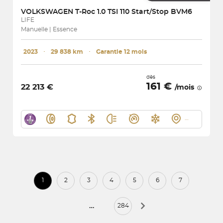
VOLKSWAGEN
T-Roc 1.0 TSI 110 Start/Stop BVM6
LIFE
Manuelle | Essence
2023
･
29 838 km
･
Garantie 12 mois
dès
161 €
22 213 €
/mois
1
2
3
4
5
6
7
…
284