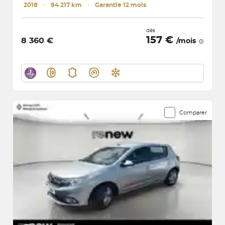
2018
･
94 217 km
･
Garantie 12 mois
dès
157 €
8 360 €
/mois
Comparer