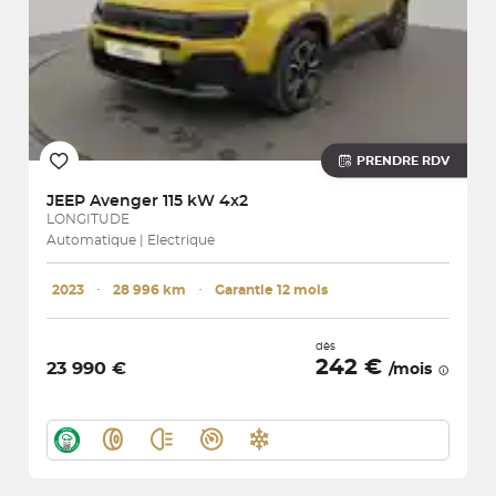
PRENDRE RDV
JEEP
Avenger 115 kW 4x2
LONGITUDE
Automatique | Electrique
2023
･
28 996 km
･
Garantie 12 mois
dès
242 €
23 990 €
/mois