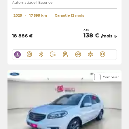
Automatique | Essence
2025
･
17 599 km
･
Garantie 12 mois
dès
138 €
18 886 €
/mois
Comparer