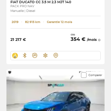
FIAT
DUCATO CC 3.5 M 2.3 MJT 140
PACK PRO NAV
Manuelle | Diesel
2019
･
82 915 km
･
Garantie 12 mois
dès
354 €
21 217 €
/mois
Comparer