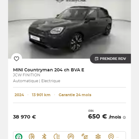
PRENDRE RDV
MINI
Countryman 204 ch BVA E
JCW FINITION
Automatique | Electrique
2024
･
13 901 km
･
Garantie 24 mois
dès
650 €
38 970 €
/mois