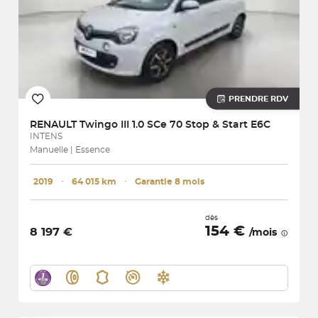
PRENDRE RDV
RENAULT
Twingo III 1.0 SCe 70 Stop & Start E6C
INTENS
Manuelle | Essence
2019
･
64 015 km
･
Garantie 8 mois
dès
154 €
8 197 €
/mois