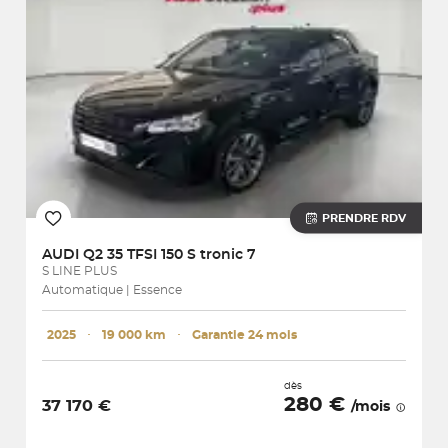
PRENDRE RDV
AUDI
Q2 35 TFSI 150 S tronic 7
S LINE PLUS
Automatique | Essence
2025
･
19 000 km
･
Garantie 24 mois
dès
280 €
37 170 €
/mois