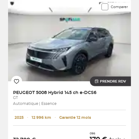
Comparer
PRENDRE RDV
PEUGEOT
5008 Hybrid 145 ch e-DCS6
GT
Automatique | Essence
2025
･
12 996 km
･
Garantie 12 mois
dès