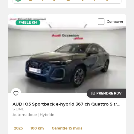
Comparer
FAIBLE KM
PRENDRE RDV
AUDI
Q5 Sportback e-hybrid 367 ch Quattro S tronic 7
S LINE
Automatique | Hybride
2025
･
100 km
･
Garantie 15 mois