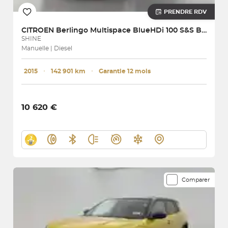
PRENDRE RDV
CITROEN
Berlingo Multispace BlueHDi 100 S&S BVM5
SHINE
Manuelle | Diesel
2015
･
142 901 km
･
Garantie 12 mois
10 620 €
Comparer