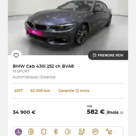
PRENDRE RDV
BMW
Cab 430i 252 ch BVA8
M SPORT
Automatique | Essence
2017
･
92 000 km
･
Garantie 12 mois
dès
582 €
34 900 €
/mois