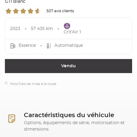
GTI Blanc
507 avis clients
2023
57 435 km
Crit'Air 1
Essence
Automatique
Vendu
(1)
Hors frais de mise à la route.
Caractéristiques du véhicule
Options, équipements de série, motorisation et
dimensions