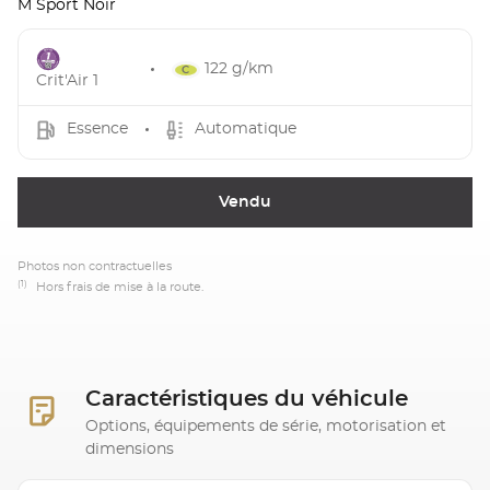
M Sport Noir
122 g/km
Crit'Air 1
Essence
Automatique
Vendu
Photos non contractuelles
(1)
Hors frais de mise à la route.
Caractéristiques du véhicule
Options, équipements de série, motorisation et
dimensions