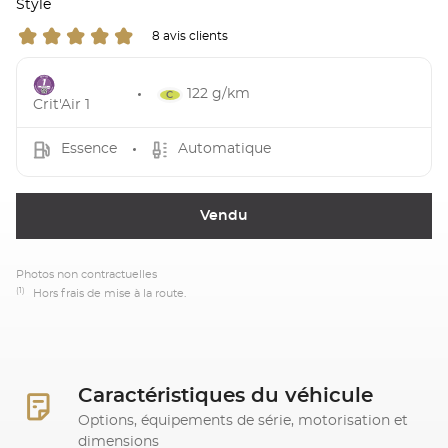
Style
8 avis clients
122 g/km
Crit'Air 1
Essence
Automatique
Vendu
Photos non contractuelles
(1)
Hors frais de mise à la route.
Caractéristiques du véhicule
Options, équipements de série, motorisation et
dimensions