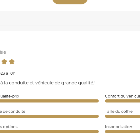
èle
023 à 10h
à la conduite et véhicule de grande qualité."
ualité-prix
Confort du véhicu
e de conduite
Taille du coffre
es options
Insonorisation