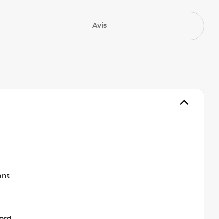
Avis
ant
jord