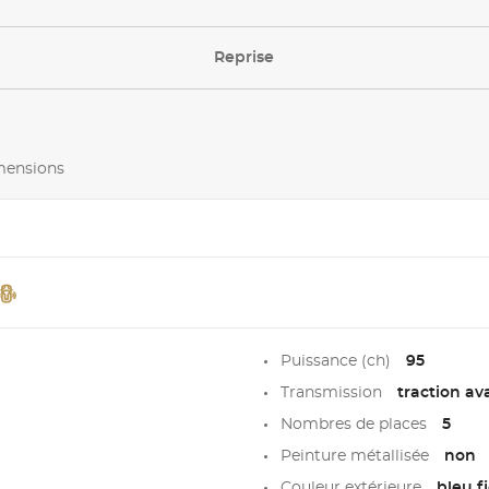
Reprise
imensions
Puissance (ch)
95
Transmission
traction av
Nombres de places
5
Peinture métallisée
non
Couleur extérieure
bleu f