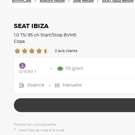
BYmyCAR
Voiture neuve
Seat Neuve
SEAT Ibiza Neuve
SEAT IBIZA
1.0 TSI 95 ch Start/Stop BVM5
Copa
2 avis clients
115 g/km
Crit'Air 1
Essence
Manuelle
Photos non contractuelles
(1)
Hors frais de mise à la route.