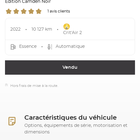
Edition Camden Noir
1 avis clients
2022
10 127 km
Crit'Air 2
Essence
Automatique
Vendu
(1)
Hors frais de mise à la route.
Caractéristiques du véhicule
Options, équipements de série, motorisation et
dimensions