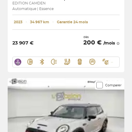
EDITION CAMDEN
Automatique | Essence
2023
･
34 967 km
･
Garantie 24 mois
dès
200 €
23 907 €
/mois
Comparer