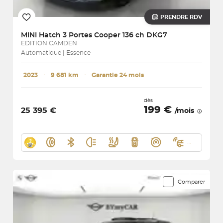
PRENDRE RDV
MINI
Hatch 3 Portes Cooper 136 ch DKG7
EDITION CAMDEN
Automatique | Essence
2023
･
9 681 km
･
Garantie 24 mois
dès
199 €
25 395 €
/mois
Comparer