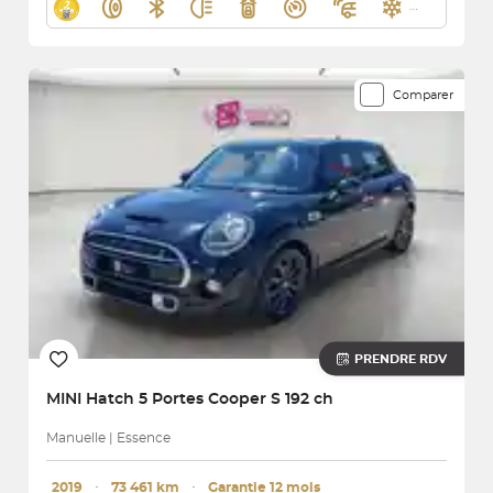
Comparer
PRENDRE RDV
MINI
Hatch 5 Portes Cooper S 192 ch
Manuelle | Essence
2019
･
73 461 km
･
Garantie 12 mois