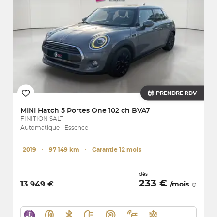
PRENDRE RDV
MINI
Hatch 5 Portes One 102 ch BVA7
FINITION SALT
Automatique | Essence
2019
･
97 149 km
･
Garantie 12 mois
dès
233 €
13 949 €
/mois