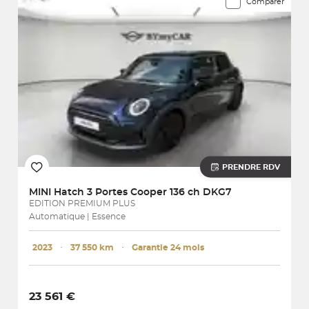
Comparer
PRENDRE RDV
MINI
Hatch 3 Portes Cooper 136 ch DKG7
EDITION PREMIUM PLUS
Automatique | Essence
2023
･
37 550 km
･
Garantie 24 mois
23 561 €