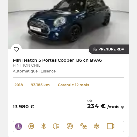
PRENDRE RDV
MINI
Hatch 5 Portes Cooper 136 ch BVA6
FINITION CHILI
Automatique | Essence
2018
･
93 185 km
･
Garantie 12 mois
dès
234 €
13 980 €
/mois