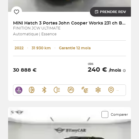
PRENDRE RDV
MINI
Hatch 3 Portes John Cooper Works 231 ch BVA8
FINITION JCW ULTIMATE
Automatique | Essence
2022
･
31 930 km
･
Garantie 12 mois
dès
240 €
30 888 €
/mois
Comparer