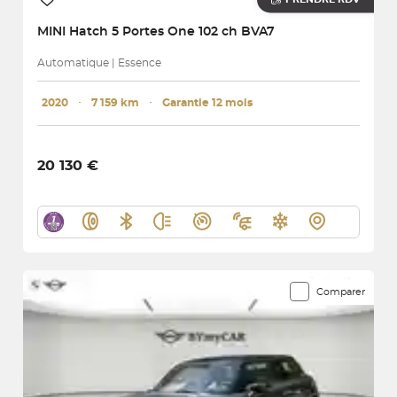
MINI
Hatch 5 Portes One 102 ch BVA7
Automatique | Essence
2020
･
7 159 km
･
Garantie 12 mois
20 130 €
Comparer