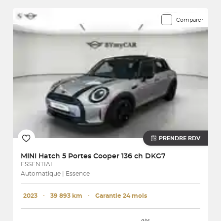
Comparer
PRENDRE RDV
MINI
Hatch 5 Portes Cooper 136 ch DKG7
ESSENTIAL
Automatique | Essence
2023
･
39 893 km
･
Garantie 24 mois
dès