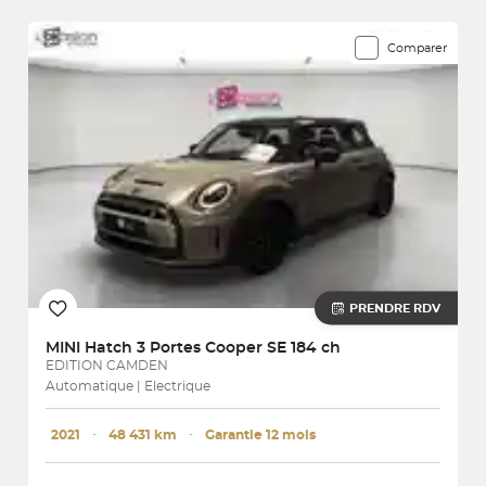
Comparer
PRENDRE RDV
MINI
Hatch 3 Portes Cooper SE 184 ch
EDITION CAMDEN
Automatique | Electrique
2021
･
48 431 km
･
Garantie 12 mois