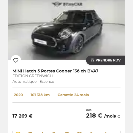
PRENDRE RDV
MINI
Hatch 5 Portes Cooper 136 ch BVA7
EDITION GREENWICH
Automatique | Essence
2020
･
101 318 km
･
Garantie 24 mois
dès
218 €
17 269 €
/mois