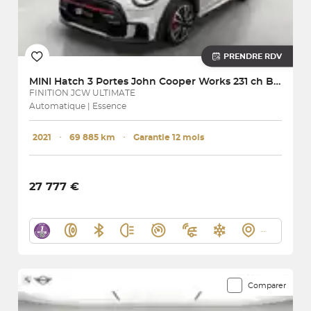
PRENDRE RDV
MINI
Hatch 3 Portes John Cooper Works 231 ch BVA8
FINITION JCW ULTIMATE
Automatique | Essence
2021
･
69 885 km
･
Garantie 12 mois
27 777 €
Comparer