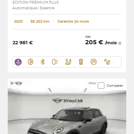
EDITION PREMIUM PLUS
Automatique | Essence
2023
･
56 202 km
･
Garantie 24 mois
dès
205 €
22 981 €
/mois
Comparer