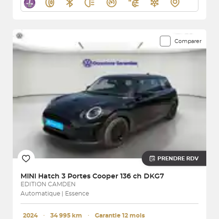
Comparer
PRENDRE RDV
MINI
Hatch 3 Portes Cooper 136 ch DKG7
EDITION CAMDEN
Automatique | Essence
2024
･
34 995 km
･
Garantie 12 mois