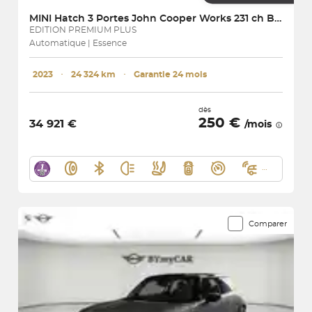
MINI
Hatch 3 Portes John Cooper Works 231 ch BVA8
EDITION PREMIUM PLUS
Automatique | Essence
2023
･
24 324 km
･
Garantie 24 mois
dès
250 €
34 921 €
/mois
Comparer