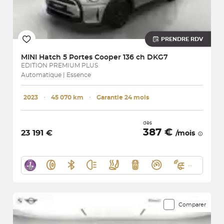
PRENDRE RDV
MINI
Hatch 5 Portes Cooper 136 ch DKG7
EDITION PREMIUM PLUS
Automatique | Essence
2023
･
45 070 km
･
Garantie 24 mois
dès
387 €
23 191 €
/mois
Comparer