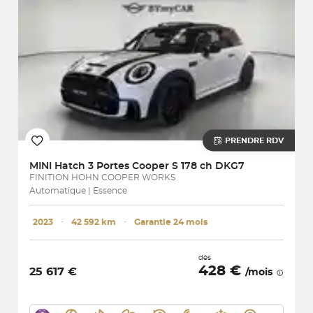
PRENDRE RDV
MINI
Hatch 3 Portes Cooper S 178 ch DKG7
FINITION HOHN COOPER WORKS
Automatique | Essence
2023
･
42 592 km
･
Garantie 24 mois
dès
428 €
25 617 €
/mois