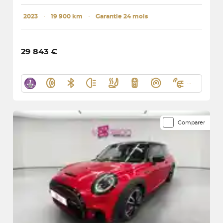
2023
･
19 900 km
･
Garantie 24 mois
29 843 €
Comparer