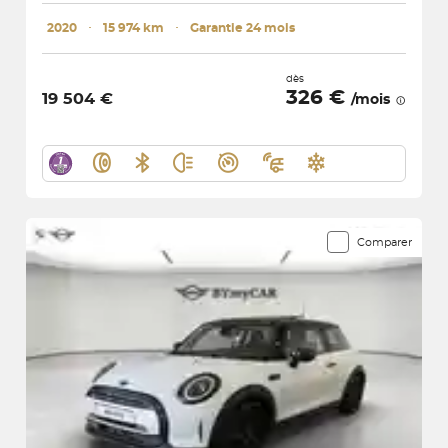
2020
･
15 974 km
･
Garantie 24 mois
dès
326 €
19 504 €
/mois
Comparer