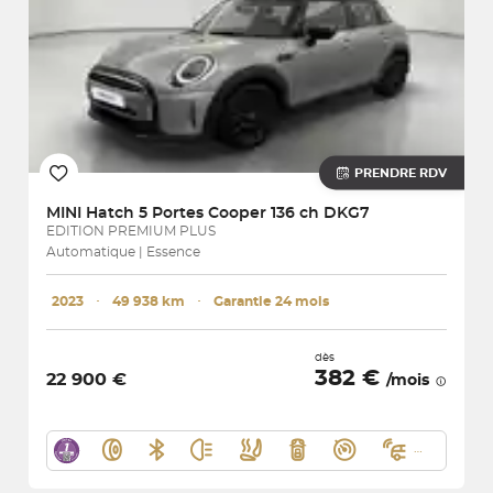
PRENDRE RDV
MINI
Hatch 5 Portes Cooper 136 ch DKG7
EDITION PREMIUM PLUS
Automatique | Essence
2023
･
49 938 km
･
Garantie 24 mois
dès
382 €
22 900 €
/mois