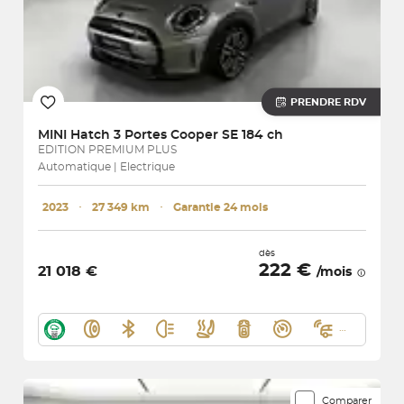
PRENDRE RDV
MINI
Hatch 3 Portes Cooper SE 184 ch
EDITION PREMIUM PLUS
Automatique | Electrique
2023
･
27 349 km
･
Garantie 24 mois
dès
222 €
21 018 €
/mois
Comparer