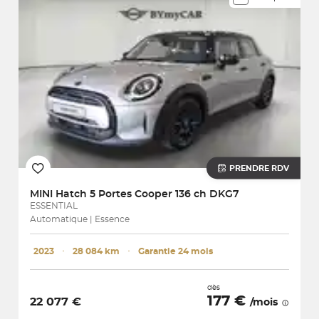
PRENDRE RDV
MINI
Hatch 5 Portes Cooper 136 ch DKG7
ESSENTIAL
Automatique | Essence
2023
･
28 084 km
･
Garantie 24 mois
dès
177 €
22 077 €
/mois