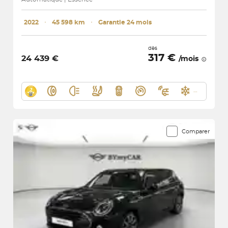
2022
･
45 598 km
･
Garantie 24 mois
dès
317 €
24 439 €
/mois
Comparer