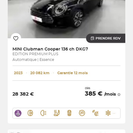
PRENDRE RDV
MINI
Clubman Cooper 136 ch DKG7
EDITION PREMIUM PLUS
Automatique | Essence
2023
･
20 082 km
･
Garantie 12 mois
dès
385 €
28 382 €
/mois