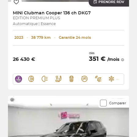
PRENDRE RDV
MINI
Clubman Cooper 136 ch DKG7
EDITION PREMIUM PLUS
Automatique | Essence
2023
･
38 779 km
･
Garantie 24 mois
dès
351 €
26 430 €
/mois
Comparer