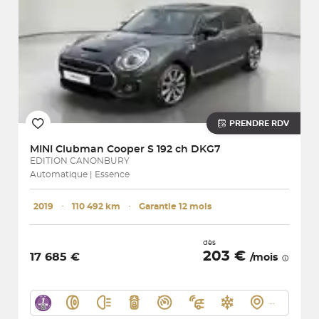
PRENDRE RDV
MINI
Clubman Cooper S 192 ch DKG7
EDITION CANONBURY
Automatique | Essence
2019
･
110 492 km
･
Garantie 12 mois
dès
203 €
17 685 €
/mois