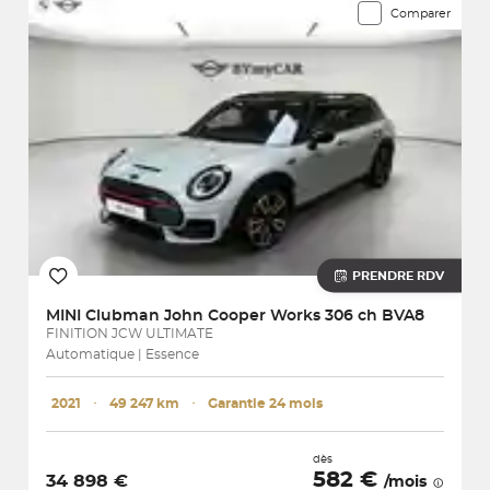
Comparer
PRENDRE RDV
MINI
Clubman John Cooper Works 306 ch BVA8
FINITION JCW ULTIMATE
Automatique | Essence
2021
･
49 247 km
･
Garantie 24 mois
dès
582 €
34 898 €
/mois