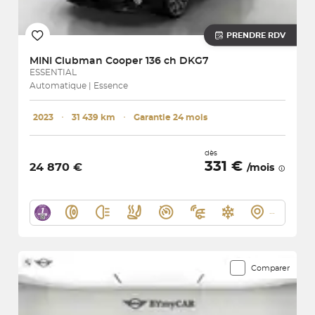
PRENDRE RDV
MINI
Clubman Cooper 136 ch DKG7
ESSENTIAL
Automatique | Essence
2023
･
31 439 km
･
Garantie 24 mois
dès
331 €
24 870 €
/mois
Comparer