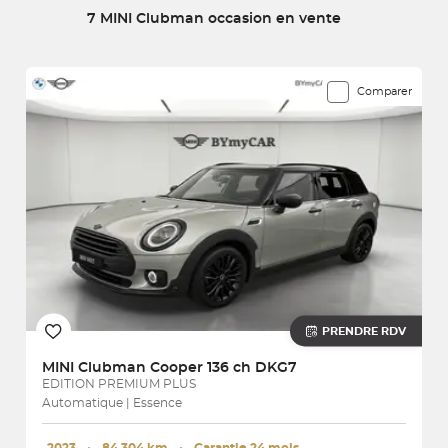
7 MINI Clubman occasion en vente
7 véhicules correspondent à votre recherche
Comparer
PRENDRE RDV
MINI
Clubman Cooper 136 ch DKG7
EDITION PREMIUM PLUS
Automatique | Essence
2023
･
84 304 km
･
Garantie 24 mois