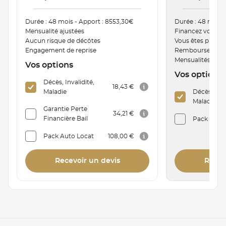
Durée : 48 mois - Apport : 8553,30€
Durée : 48 mois 
Mensualité ajustées
Financez votre v
Aucun risque de décôtes
Vous êtes proprié
Engagement de reprise
Remboursement a
Mensualités mod
Vos options
Vos options
Décès, Invalidité,
18,43 €
Maladie
Décès, Inva
Maladie
Garantie Perte
34,21 €
Financière Bail
Pack Auto 
Pack Auto Locat
108,00 €
Recevoir un devis
Recev