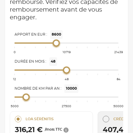
remboursé. Vérifiez vos capacités de
remboursement avant de vous
engager.
APPORT EN EUR :
8600
0
10719
21439
DURÉE EN MOIS :
48
12
48
84
NOMBRE DE KM PAR AN :
10000
5000
27500
50000
LOA SÉRÉNITIS
CRÉDIT C
316,21 €
407,49
/mois TTC