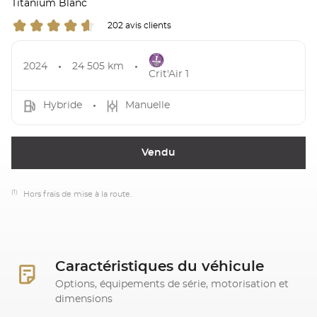
Titanium Blanc
202 avis clients
2024
24 505 km
Crit'Air 1
Hybride
Manuelle
Vendu
(1)
Hors frais de mise à la route.
Caractéristiques du véhicule
Options, équipements de série, motorisation et
dimensions