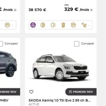
dès
 €
329 €
38 570 €
/mois
/mois
Comparer
Comparer
RENDRE RDV
PRENDRE RDV
 PHEV
SKODA
Kamiq 1.0 TSI Evo 2 95 ch BVM5
ACTIVE