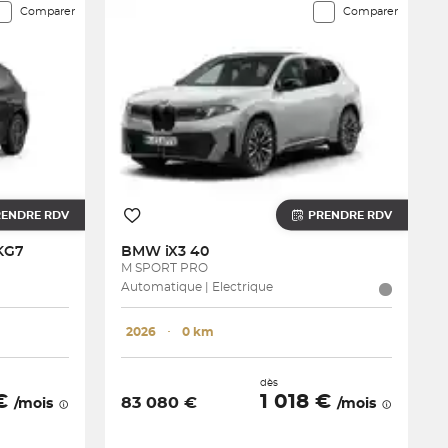
Comparer
Comparer
RENDRE RDV
PRENDRE RDV
DKG7
BMW
iX3 40
M SPORT PRO
Automatique | Electrique
2026
･
0 km
dès
 €
1 018 €
83 080 €
/mois
/mois