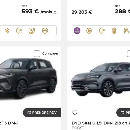
dès
dès
593 €
288
29 203 €
/mois
Comparer
PRENDRE RDV
P
2 1.5 DM-i
BYD
Seal U 1.5l DM-i 218 ch
BOOST