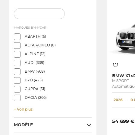
MARQUES BYMYCAR
ABARTH (6)
ALFA ROMEO (8)
ALPINE (12)
AUDI (339)
BMW (468)
BMW
X1 s
BYD (425)
M SPORT
Automatique
CUPRA (51)
DACIA (266)
2026
･
0
+ Voir plus
54 699 €
MODÈLE