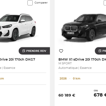
Comparer
PRENDRE RDV
P
Drive 20i 170ch DKG7
BMW
X1 sDrive 20i 170ch 
M SPORT
 | Essence
Automatique | Essence
 km
2026
･
0 km
dès
678
60 189 €