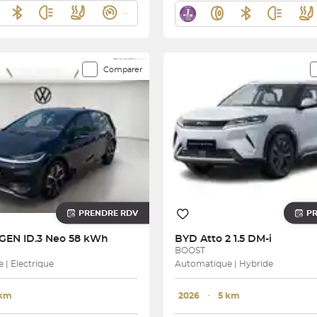
Comparer
PRENDRE RDV
P
AGEN
ID.3 Neo 58 kWh
BYD
Atto 2 1.5 DM-i
BOOST
| Electrique
Automatique | Hybride
 km
2026
･
5 km