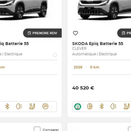
PRENDRE RDV
P
iq Batterie 55
SKODA
Epiq Batterie 55
CLEVER
| Electrique
Automatique | Electrique
 km
2026
･
0 km
40 520 €
Comparer