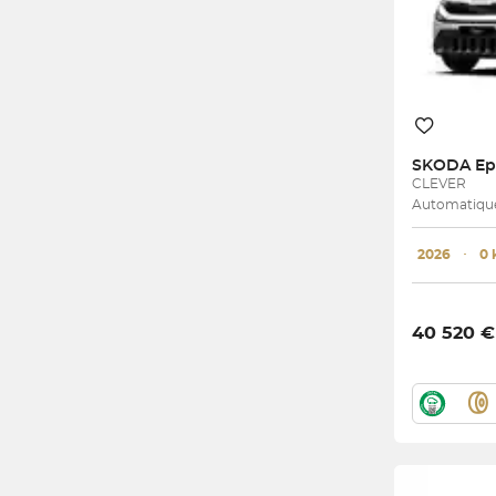
SKODA
Ep
CLEVER
Automatique 
2026
･
0
40 520 €