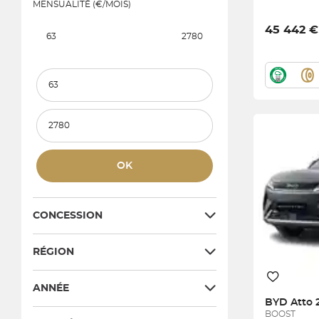
MENSUALITÉ (€/MOIS)
45 442 €
63
2780
Prix et mensualité minimum
Prix et mensualité maximum
OK
CONCESSION
RÉGION
ANNÉE
BYD
Atto 
BOOST