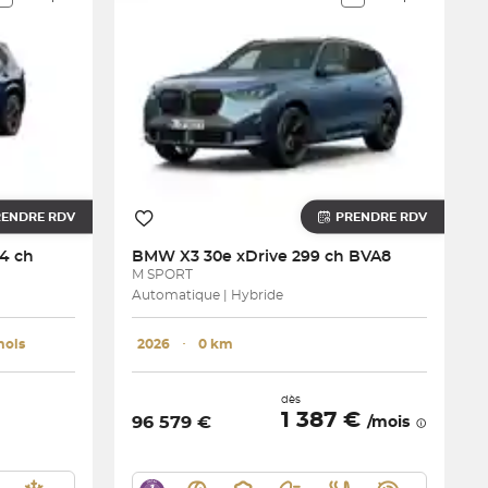
RENDRE RDV
PRENDRE RDV
4 ch
BMW
X3 30e xDrive 299 ch BVA8
M SPORT
Automatique | Hybride
mois
2026
･
0 km
dès
1 387 €
96 579 €
/mois