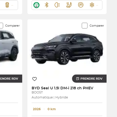
Comparer
Comparer
RENDRE RDV
PRENDRE RDV
BYD
Seal U 1.5l DM-i 218 ch PHEV
BOOST
Automatique | Hybride
2026
･
0 km