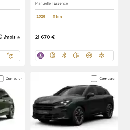
Manuelle | Essence
2026
･
0 km
 €
21 670 €
/mois
Comparer
Comparer