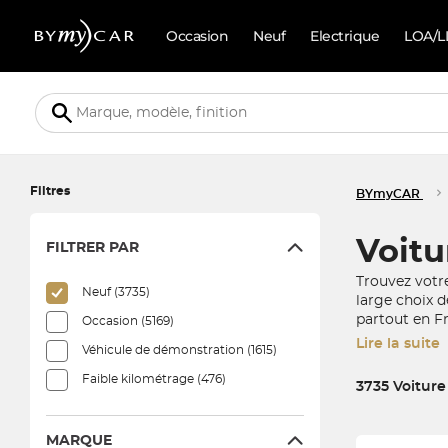
Occasion
Neuf
Electrique
LOA/L
Filtres
BYmyCAR
Voitu
FILTRER PAR
Trouvez votr
Neuf (3735)
large choix d
partout en Fr
Occasion (5169)
Lire la suite
Véhicule de démonstration (1615)
Faible kilométrage (476)
3735 Voitur
3735 véhicules c
MARQUE