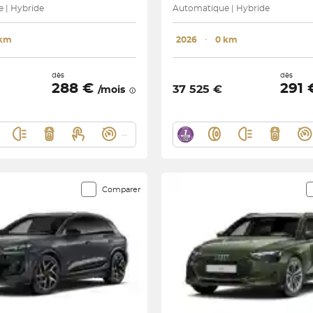
 | Hybride
Automatique | Hybride
 km
2026
･
0 km
dès
dès
288 €
291
37 525 €
/mois
Comparer