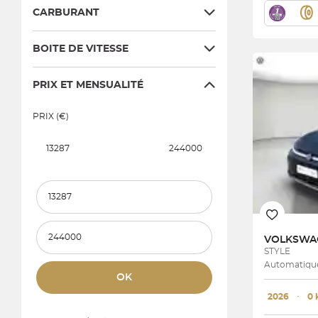
CARBURANT
BOITE DE VITESSE
PRIX ET MENSUALITÉ
PRIX (€)
13287
244000
Prix et mensualité minimum
Prix et mensualité maximum
VOLKSW
STYLE
Automatique 
OK
2026
･
0