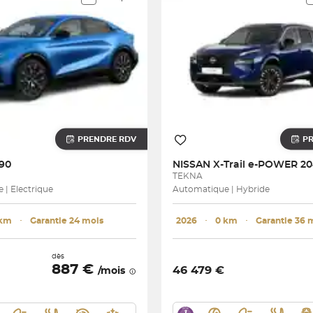
PRENDRE RDV
P
90
NISSAN
X-Trail e-POWER 20
TEKNA
| Electrique
Automatique | Hybride
 km
･
Garantie 24 mois
2026
･
0 km
･
Garantie 36 
dès
887 €
46 479 €
/mois