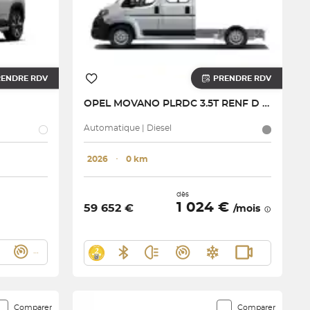
RENDRE RDV
PRENDRE RDV
OPEL
MOVANO PLRDC 3.5T RENF D L4 180 CH AUT.
Automatique | Diesel
2026
･
0 km
dès
1 024 €
59 652 €
/mois
Comparer
Comparer