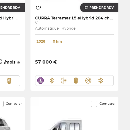
RENDRE RDV
PRENDRE RDV
A3 Sportback TFSI Mild Hybrid 150 S tronic 7
CUPRA
Terramar 1.5 eHybrid 204 ch DSG6
V
Automatique | Hybride
2026
･
0 km
 €
57 000 €
/mois
Comparer
Comparer