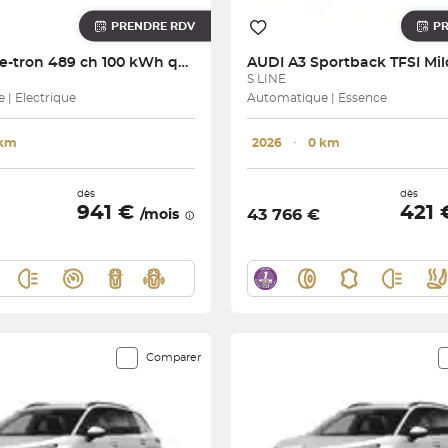
PRENDRE RDV
P
SQ6 e-tron 489 ch 100 kWh quattro
AUDI
S LINE
| Electrique
Automatique | Essence
 km
2026
･
0 km
dès
dès
941 €
421
43 766 €
/mois
Comparer