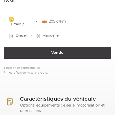
BVM6
-
205 g/km
Crit'Air 2
Diesel
Manuelle
Vendu
Photos non contractuelles
(1)
Hors frais de mise à la route.
Caractéristiques du véhicule
Options, équipements de série, motorisation et
dimensions