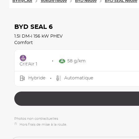
BYmyCAR
Voiture neuve
BYD Neuve
BYD SEAL Neuve
BYD SEAL 6
1.5l DM-i 156 kW PHEV
Comfort
58 g/km
Crit'Air 1
Hybride
Automatique
Photos non contractuelles
(1)
Hors frais de mise à la route.