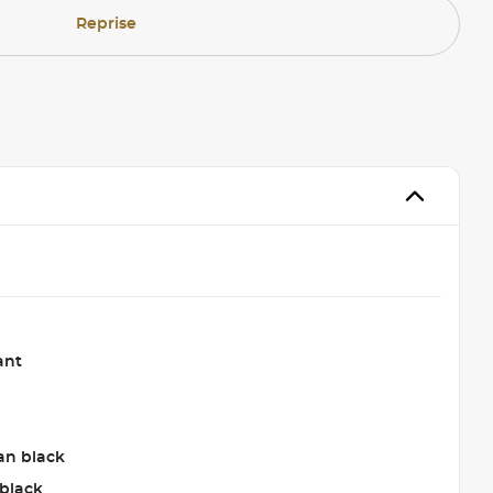
Reprise
ant
an black
 black