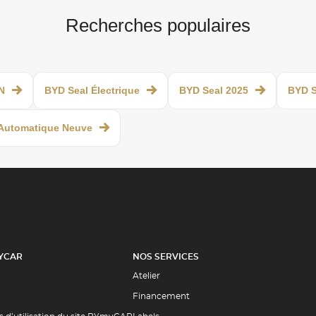
Recherches populaires
N
BYD Seal Électrique
BYD Seal 2025
BYD S
 Automatique Neuve
YCAR
NOS SERVICES
Atelier
Financement