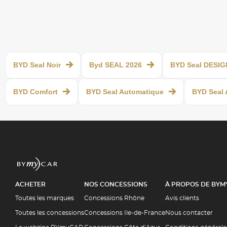
BYD Seal Noir
Byd SEAL 2026
BYD Seal DESIG
BYD Comfort
BYD Seal Automatique
BYD Seal
ACHETER
NOS CONCESSIONS
À PROPOS DE BYM
Toutes les marques
Concessions Rhône
Avis clients
Toutes les concessions
Concessions Ile-de-France
Nous contacter