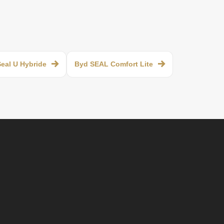
eal U Hybride
Byd SEAL Comfort Lite