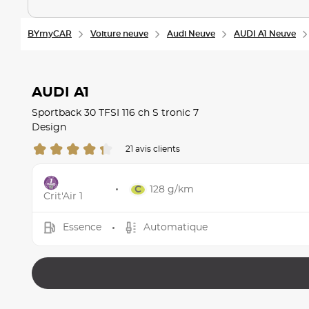
BYmyCAR
Voiture neuve
Audi Neuve
AUDI A1 Neuve
AUDI A1
Sportback 30 TFSI 116 ch S tronic 7
Design
21 avis clients
128 g/km
Crit'Air 1
Essence
Automatique