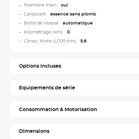
Première main
oui
Carburant
essence sans plomb
Boite de vitesse
automatique
Kilométrage (km)
0
Conso. Mixte (L/100 Km)
5.6
Options incluses
Equipements de série
Consommation & Motorisation
Dimensions