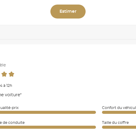
Estimer
èle
4 à 12h
ne voiture"
ualité-prix
Confort du véhicu
e de conduite
Taille du coffre