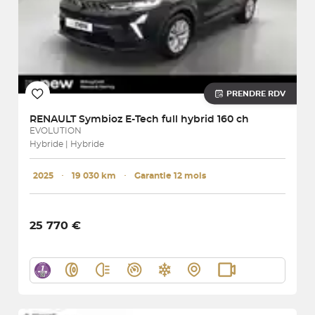
PRENDRE RDV
RENAULT
Symbioz E-Tech full hybrid 160 ch
EVOLUTION
Hybride | Hybride
2025
･
19 030 km
･
Garantie 12 mois
25 770 €