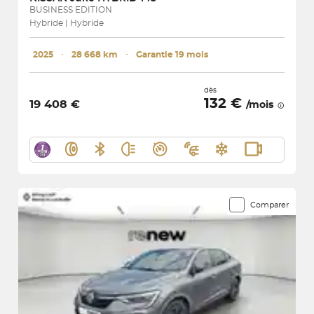
BUSINESS EDITION
Hybride | Hybride
2025
･
28 668 km
･
Garantie 19 mois
dès
132 €
19 408 €
/mois
Comparer