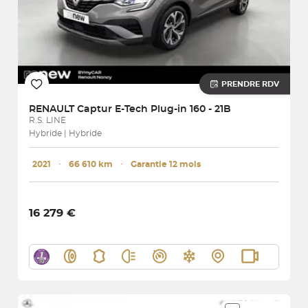
PRENDRE RDV
RENAULT
Captur E-Tech Plug-in 160 - 21B
R.S. LINE
Hybride | Hybride
2021
･
66 610 km
･
Garantie 12 mois
16 279 €