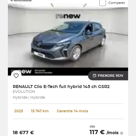
Comparer
PRENDRE RDV
RENAULT
Clio E-Tech full hybrid 145 ch GSR2
EVOLUTION
Hybride | Hybride
2025
･
15 747 km
･
Garantie 14 mois
dès
117 €
18 677 €
/mois