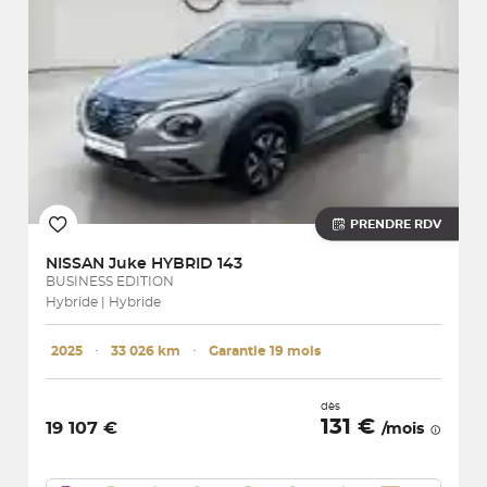
PRENDRE RDV
NISSAN
Juke HYBRID 143
BUSINESS EDITION
Hybride | Hybride
2025
･
33 026 km
･
Garantie 19 mois
dès
131 €
19 107 €
/mois