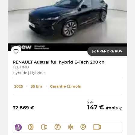
PRENDRE RDV
RENAULT
Austral full hybrid E-Tech 200 ch
TECHNO
Hybride | Hybride
2025
･
35 km
･
Garantie 12 mois
dès
147 €
32 869 €
/mois