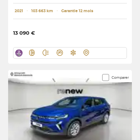
2021
･
103 663 km
･
Garantie 12 mois
13 090 €
Comparer