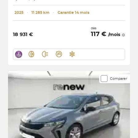
2025
･
11 285 km
･
Garantie 14 mois
dès
117 €
18 931 €
/mois
Comparer