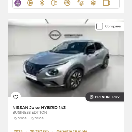
Comparer
PRENDRE RDV
NISSAN
Juke HYBRID 143
BUSINESS EDITION
Hybride | Hybride
2025
･
28 397 km
･
Garantie 19 mois