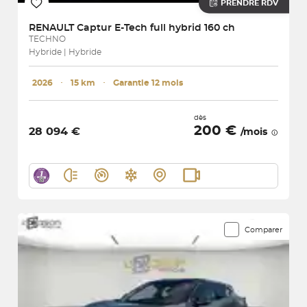
PRENDRE RDV
RENAULT
Captur E-Tech full hybrid 160 ch
TECHNO
Hybride | Hybride
2026
･
15 km
･
Garantie 12 mois
dès
200 €
28 094 €
/mois
Comparer