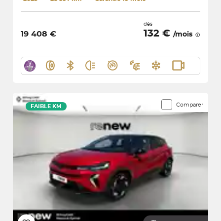
dès
132 €
19 408 €
/mois
Comparer
FAIBLE KM