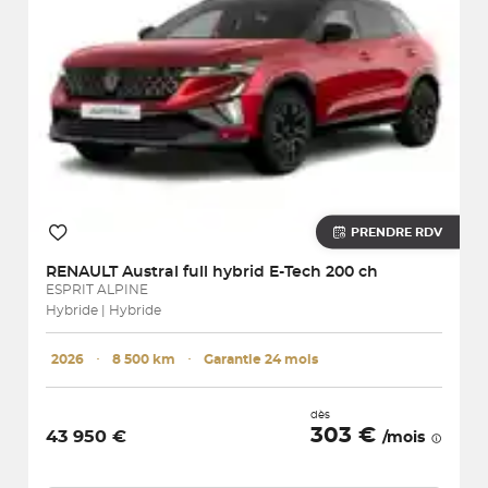
PRENDRE RDV
RENAULT
Austral full hybrid E-Tech 200 ch
ESPRIT ALPINE
Hybride | Hybride
2026
･
8 500 km
･
Garantie 24 mois
dès
303 €
43 950 €
/mois