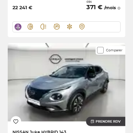
dès
371 €
22 241 €
/mois
Comparer
PRENDRE RDV
NISSAN
Juke HYBRID 143