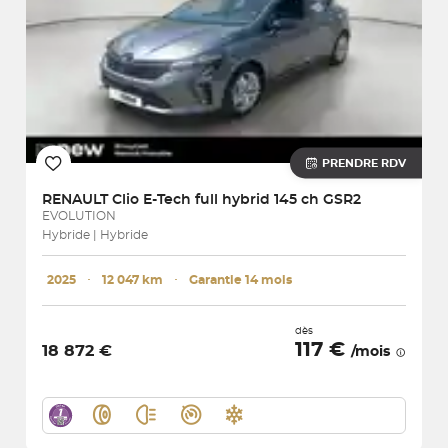
PRENDRE RDV
RENAULT
Clio E-Tech full hybrid 145 ch GSR2
EVOLUTION
Hybride | Hybride
2025
･
12 047 km
･
Garantie 14 mois
dès
117 €
18 872 €
/mois