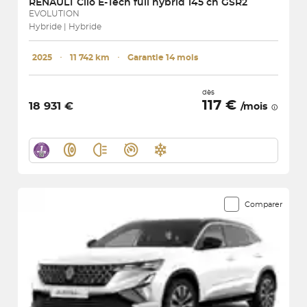
RENAULT
Clio E-Tech full hybrid 145 ch GSR2
EVOLUTION
Hybride | Hybride
2025
･
11 742 km
･
Garantie 14 mois
dès
117 €
18 931 €
/mois
Comparer