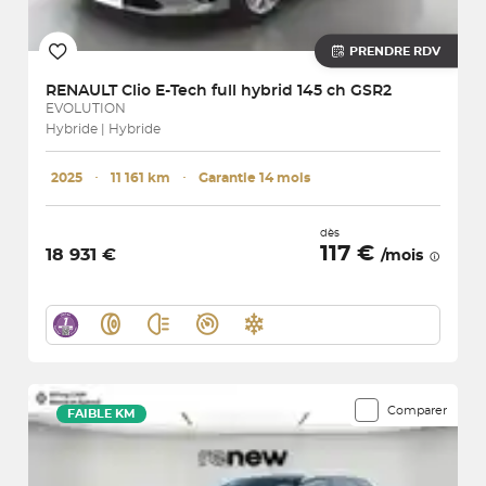
PRENDRE RDV
RENAULT
Clio E-Tech full hybrid 145 ch GSR2
EVOLUTION
Hybride | Hybride
2025
･
11 161 km
･
Garantie 14 mois
dès
117 €
18 931 €
/mois
Comparer
FAIBLE KM