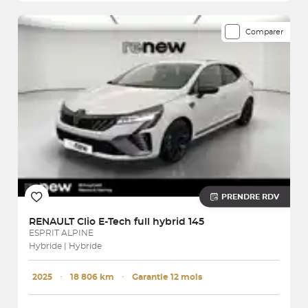
Comparer
PRENDRE RDV
RENAULT
Clio E-Tech full hybrid 145
ESPRIT ALPINE
Hybride | Hybride
2025
･
18 806 km
･
Garantie 12 mois