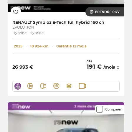
PRENDRE RDV
RENAULT
Symbioz E-Tech full hybrid 160 ch
EVOLUTION
Hybride | Hybride
2025
･
18 924 km
･
Garantie 12 mois
dès
191 €
26 993 €
/mois
Comparer