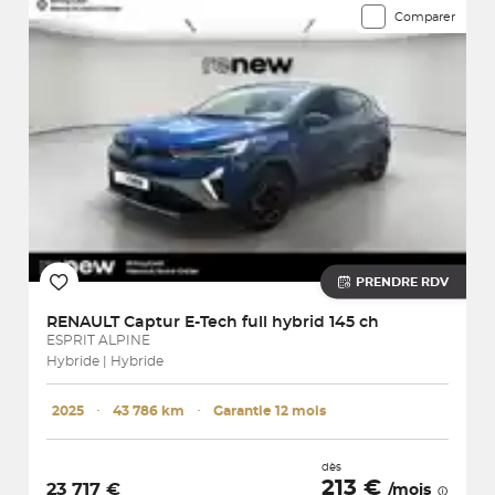
Comparer
PRENDRE RDV
RENAULT
Captur E-Tech full hybrid 145 ch
ESPRIT ALPINE
Hybride | Hybride
2025
･
43 786 km
･
Garantie 12 mois
dès
213 €
23 717 €
/mois