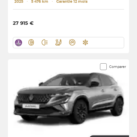
2025
･
5 476 km
･
Garantie 12 mois
27 915 €
Comparer