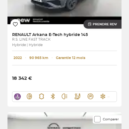
PRENDRE RDV
RENAULT
Arkana E-Tech hybride 145
R.S. LINE FAST TRACK
Hybride | Hybride
2022
･
90 965 km
･
Garantie 12 mois
18 342 €
Comparer