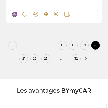
…
…
1
17
18
19
20
…
21
22
23
32
Les avantages BYmyCAR