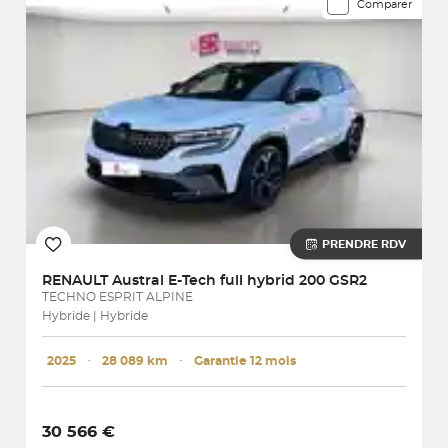
Comparer
PRENDRE RDV
RENAULT
Austral E-Tech full hybrid 200 GSR2
TECHNO ESPRIT ALPINE
Hybride | Hybride
2025
･
28 089 km
･
Garantie 12 mois
30 566 €