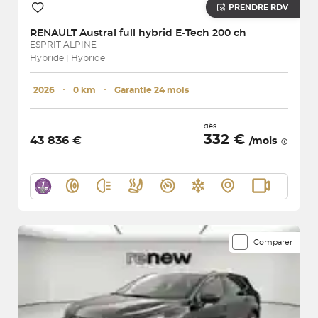
PRENDRE RDV
RENAULT
Austral full hybrid E-Tech 200 ch
ESPRIT ALPINE
Hybride | Hybride
2026
･
0 km
･
Garantie 24 mois
dès
332 €
43 836 €
/mois
Comparer