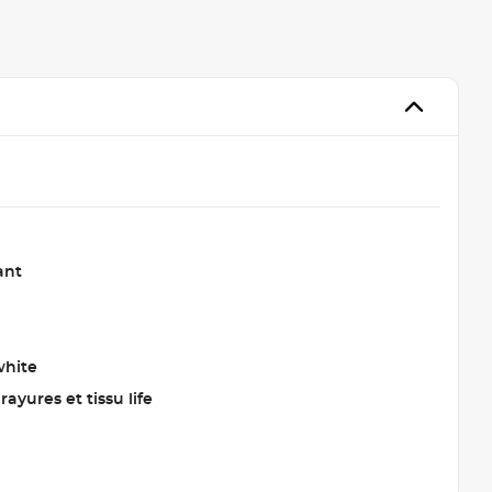
ant
white
 rayures et tissu life