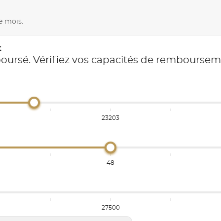
e mois.
t
boursé. Vérifiez vos capacités de rembourse
23203
48
27500