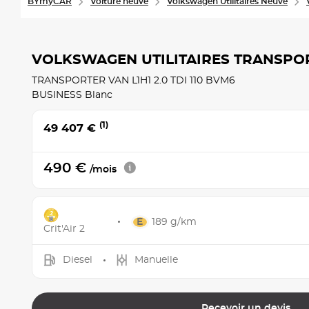
BYmyCAR
Voiture neuve
Volkswagen Utilitaires Neuve
VOLKSWAGEN UTILITAIRES TRANSP
TRANSPORTER VAN L1H1 2.0 TDI 110 BVM6
BUSINESS Blanc
(1)
49 407 €
490 €
/mois
189 g/km
Crit'Air 2
Diesel
Manuelle
Recevoir un devis