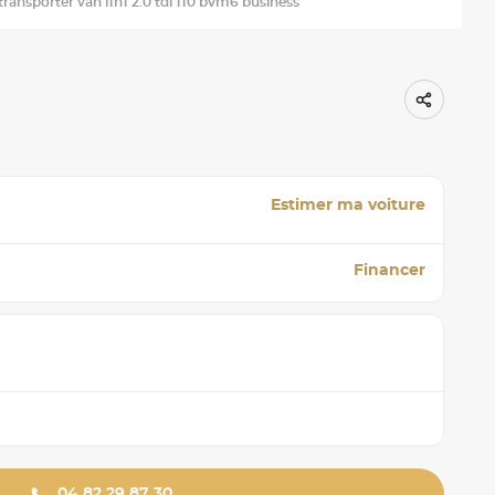
transporter van l1h1 2.0 tdi 110 bvm6 business
Estimer ma voiture
Financer
04 82 29 87 30