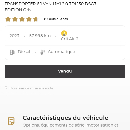
TRANSPORTER 6.1 VAN L1H1 2.0 TDI 150 DSG7
EDITION Gris
63 avis clients
2023
57 998 km
Crit'Air 2
Diesel
Automatique
Vendu
(1)
Hors frais de mise à la route.
Caractéristiques du véhicule
Options, équipements de série, motorisation et