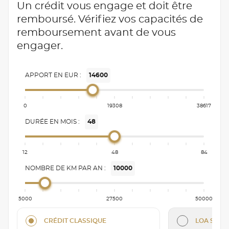
Un crédit vous engage et doit être
remboursé. Vérifiez vos capacités de
remboursement avant de vous
engager.
APPORT EN EUR :
14600
0
19308
38617
DURÉE EN MOIS :
48
12
48
84
NOMBRE DE KM PAR AN :
10000
5000
27500
50000
CRÉDIT CLASSIQUE
LOA SÉRÉN