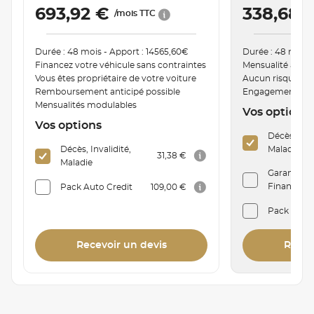
693,92 €
338,68 
/mois TTC
Durée : 48 mois - Apport : 14565,60€
Durée : 48 mois 
Financez votre véhicule sans contraintes
Mensualité ajust
Vous êtes propriétaire de votre voiture
Aucun risque de
Remboursement anticipé possible
Engagement de r
Mensualités modulables
Vos options
Vos options
Décès, Inva
Décès, Invalidité,
Maladie
31,38 €
Maladie
Garantie P
Financière 
Pack Auto Credit
109,00 €
Pack Auto
Recevoir un devis
Recev