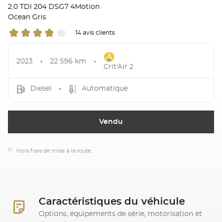
2.0 TDI 204 DSG7 4Motion
Ocean Gris
14 avis clients
2023
22 596 km
Crit'Air 2
Diesel
Automatique
Vendu
(1)
Hors frais de mise à la route.
Caractéristiques du véhicule
Options, équipements de série, motorisation et