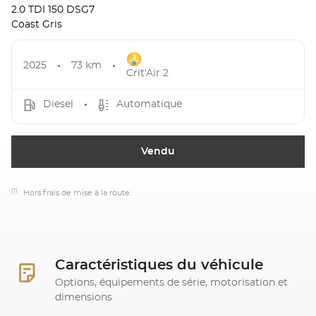
2.0 TDI 150 DSG7
Coast Gris
2025
73 km
Crit'Air 2
Diesel
Automatique
Vendu
(1)
Hors frais de mise à la route.
Caractéristiques du véhicule
Options, équipements de série, motorisation et
dimensions