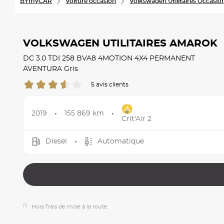
BYmyCAR
Voiture occasion
Volkswagen Utilitaires Occasio
VOLKSWAGEN UTILITAIRES AMAROK
DC 3.0 TDI 258 BVA8 4MOTION 4X4 PERMANENT
AVENTURA Gris
5 avis clients
2019
155 869 km
Crit'Air 2
Diesel
Automatique
(1)
Hors frais de mise à la route.