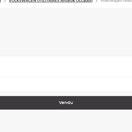
n
VOLKSWAGEN UTILITAIRES Amarok Occasion
Volkswagen utili
Vendu