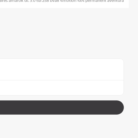
taires amarok dc 3.0 tdi 258 bva8 4motion 4x4 permanent aventura