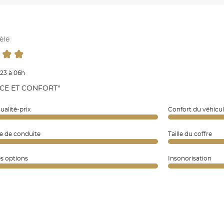
èle
023 à 06h
CE ET CONFORT"
ualité-prix
Confort du véhicu
e de conduite
Taille du coffre
es options
Insonorisation