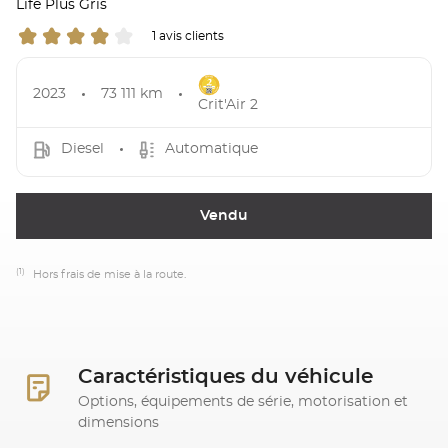
Life Plus Gris
1 avis clients
2023
73 111 km
Crit'Air 2
Diesel
Automatique
Vendu
(1)
Hors frais de mise à la route.
Caractéristiques du véhicule
Options, équipements de série, motorisation et
dimensions