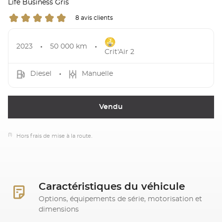
Life Business Gris
8 avis clients
2023
50 000 km
Crit'Air 2
Diesel
Manuelle
Vendu
(1)
Hors frais de mise à la route.
Caractéristiques du véhicule
Options, équipements de série, motorisation et
dimensions