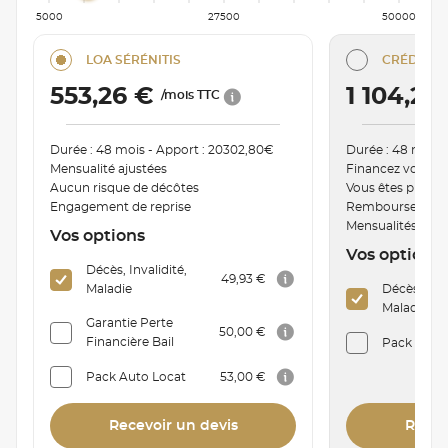
5000
27500
50000
LOA SÉRÉNITIS
CRÉDIT C
553,26 €
1 104,2
/mois TTC
Durée : 48 mois - Apport : 20302,80€
Durée : 48 mois 
Mensualité ajustées
Financez votre v
Aucun risque de décôtes
Vous êtes proprié
Engagement de reprise
Remboursement a
Mensualités mod
Vos options
Vos options
Décès, Invalidité,
49,93 €
Maladie
Décès, Inva
Maladie
Garantie Perte
50,00 €
Financière Bail
Pack Auto 
Pack Auto Locat
53,00 €
Recevoir un devis
Recev