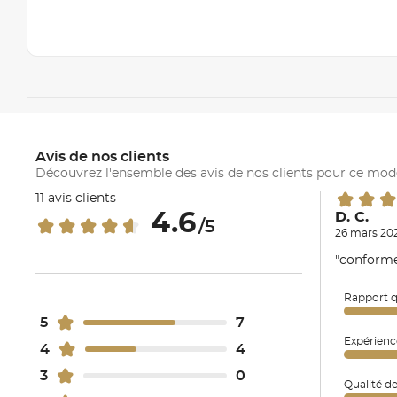
Avis de nos clients
Découvrez l'ensemble des avis de nos clients pour ce mod
11 avis clients
4.6
D. C.
/5
26 mars 202
"conforme 
Rapport q
5
7
Expérienc
4
4
3
0
Qualité d