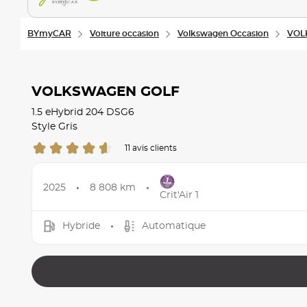
BYmyCAR
Voiture occasion
Volkswagen Occasion
VOL
VOLKSWAGEN GOLF
1.5 eHybrid 204 DSG6
Style Gris
11 avis clients
2025
8 808 km
Crit'Air 1
Hybride
Automatique