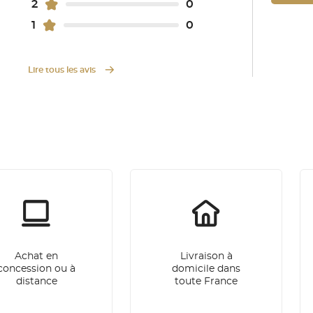
2
0
1
0
Lire tous les avis
Achat en
Livraison à
concession ou à
domicile dans
distance
toute France