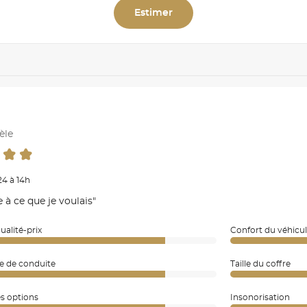
Estimer
èle
4 à 14h
à ce que je voulais"
ualité-prix
Confort du véhicu
e de conduite
Taille du coffre
es options
Insonorisation