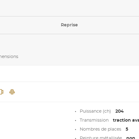
Reprise
imensions
Puissance (ch)
204
Transmission
traction av
Nombres de places
5
Peinture métallisée
non