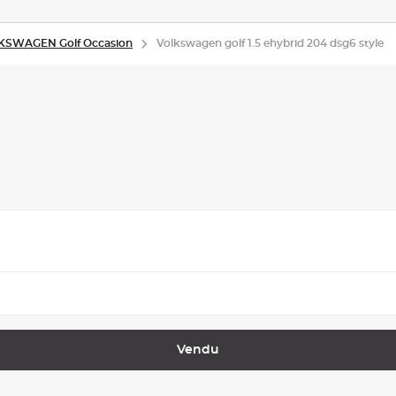
KSWAGEN Golf Occasion
Volkswagen golf 1.5 ehybrid 204 dsg6 style
Vendu