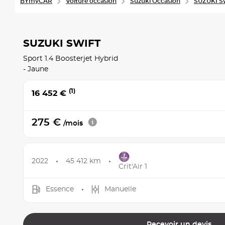
BYmyCAR
Voiture occasion
Suzuki Occasion
SUZUKI Sw
SUZUKI SWIFT
Sport 1.4 Boosterjet Hybrid
- Jaune
(1)
16 452 €
275 €
/mois
2022
45 412 km
Crit'Air 1
Essence
Manuelle
Recevoir un devis