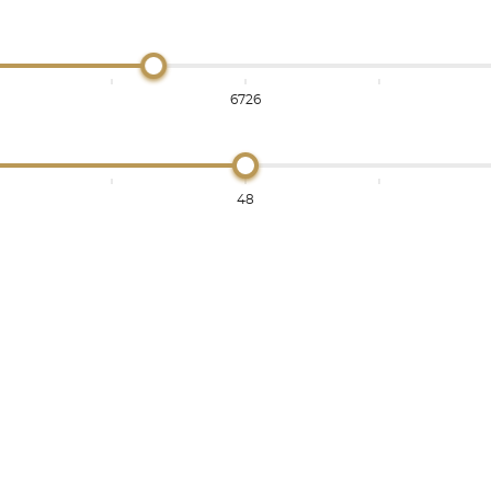
6726
48