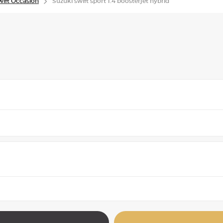
ift Occasion
Suzuki swift sport 1.4 boosterjet hybrid