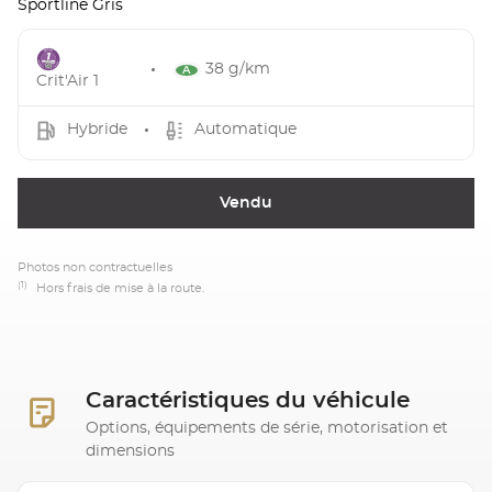
Sportline Gris
38 g/km
Crit'Air 1
Hybride
Automatique
Vendu
Photos non contractuelles
(1)
Hors frais de mise à la route.
Caractéristiques du véhicule
Options, équipements de série, motorisation et
dimensions