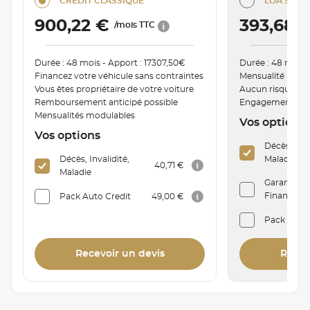
CRÉDIT CLASSIQUE
LOA SÉRÉN
900,22 €
393,68 
/mois TTC
Durée : 48 mois - Apport : 17307,50€
Durée : 48 mois 
Financez votre véhicule sans contraintes
Mensualité ajust
Vous êtes propriétaire de votre voiture
Aucun risque de
Remboursement anticipé possible
Engagement de r
Mensualités modulables
Vos options
Vos options
Décès, Inva
Décès, Invalidité,
Maladie
40,71 €
Maladie
Garantie P
Financière 
Pack Auto Credit
49,00 €
Pack Auto
Recevoir un devis
Recev