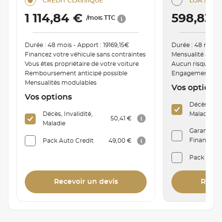
CRÉDIT CLASSIQUE
LOA SÉRÉN
1 114,84 €
598,83 
/mois TTC
Durée : 48 mois - Apport : 19169,15€
Durée : 48 mois -
Financez votre véhicule sans contraintes
Mensualité ajust
Vous êtes propriétaire de votre voiture
Aucun risque de
Remboursement anticipé possible
Engagement de r
Mensualités modulables
Vos options
Vos options
Décès, Inva
Décès, Invalidité,
Maladie
50,41 €
Maladie
Garantie P
Financière 
Pack Auto Credit
49,00 €
Pack Auto
Recevoir un devis
Recev