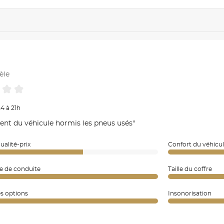
èle
4 à 21h
tent du véhicule hormis les pneus usés"
ualité-prix
Confort du véhicu
e de conduite
Taille du coffre
es options
Insonorisation