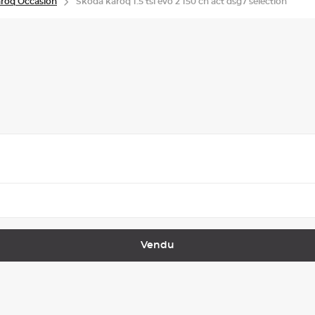
roq Occasion
Skoda karoq 1.5 tsi evo 2 150 ch act dsg7 selection
Vendu