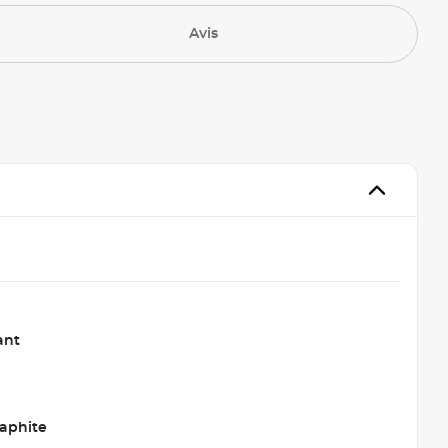
Avis
ant
raphite