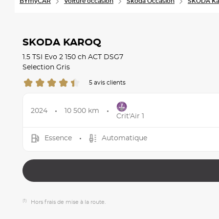
BYmyCAR
Voiture occasion
Skoda Occasion
SKODA Ka
SKODA KAROQ
1.5 TSI Evo 2 150 ch ACT DSG7
Selection Gris
5 avis clients
2024
10 500 km
Crit'Air 1
Essence
Automatique
(1)
Hors frais de mise à la route.