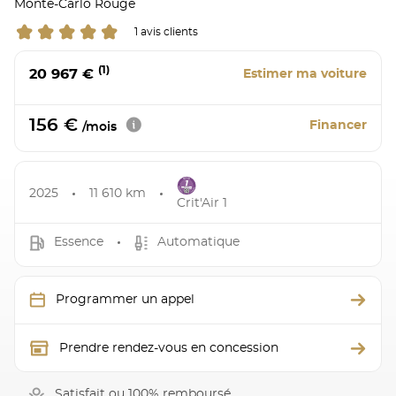
Monte-Carlo Rouge
1 avis clients
(1)
20 967 €
Estimer ma voiture
156 €
Financer
/mois
2025
11 610 km
Crit'Air 1
Essence
Automatique
Programmer un appel
Prendre rendez-vous en concession
Satisfait ou 100% remboursé