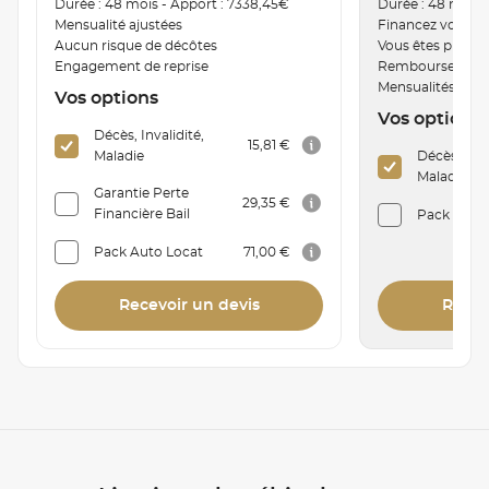
Durée : 48 mois - Apport : 7338,45€
Durée : 48 mois 
Mensualité ajustées
Financez votre v
Aucun risque de décôtes
Vous êtes proprié
Engagement de reprise
Remboursement a
Mensualités mod
Vos options
Vos options
Décès, Invalidité,
15,81 €
Maladie
Décès, Inva
Maladie
Garantie Perte
29,35 €
Financière Bail
Pack Auto 
Pack Auto Locat
71,00 €
Recevoir un devis
Recev