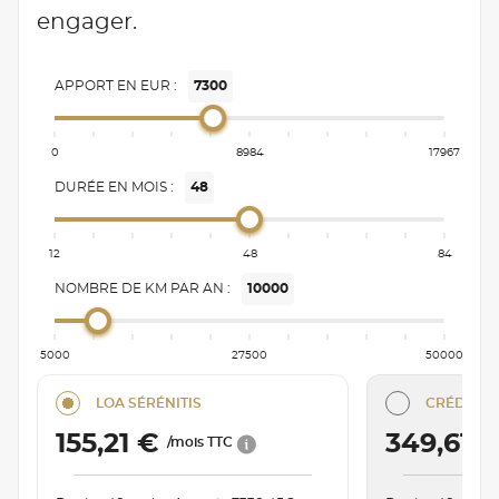
engager.
APPORT EN EUR :
7300
0
8984
17967
DURÉE EN MOIS :
48
12
48
84
NOMBRE DE KM PAR AN :
10000
5000
27500
50000
LOA SÉRÉNITIS
CRÉDIT C
155,21 €
349,61 
/mois TTC