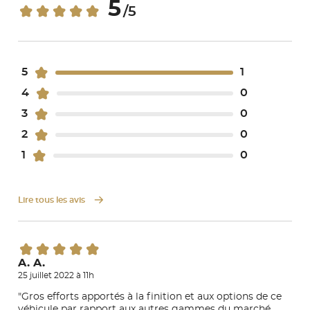
5
/5
5
1
4
0
3
0
2
0
1
0
Lire tous les avis
A. A.
25 juillet 2022 à 11h
"Gros efforts apportés à la finition et aux options de ce
véhicule par rapport aux autres gammes du marché.