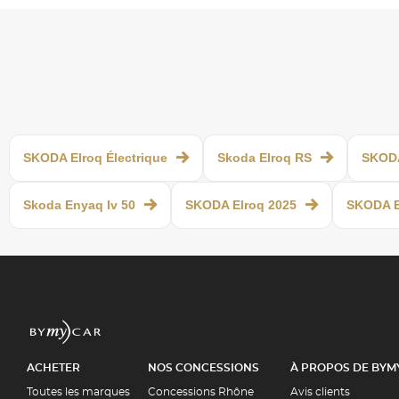
SKODA Elroq Électrique
Skoda Elroq RS
SKODA
Skoda Enyaq Iv 50
SKODA Elroq 2025
SKODA E
ACHETER
NOS CONCESSIONS
À PROPOS DE BYM
Toutes les marques
Concessions Rhône
Avis clients