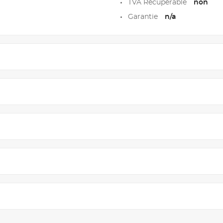
TVA Récupérable
non
Garantie
n/a