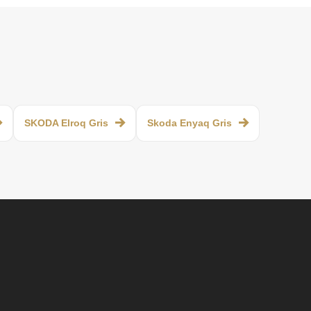
SKODA Elroq Gris
Skoda Enyaq Gris