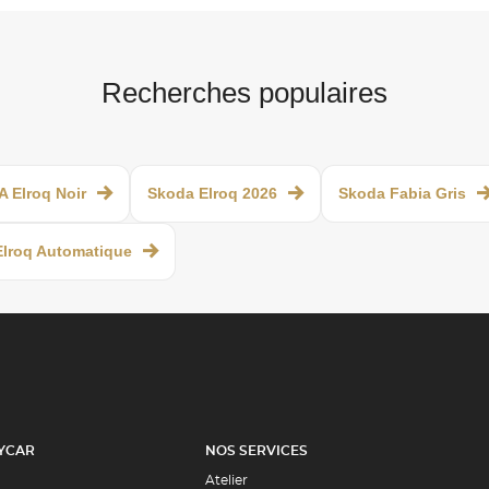
Recherches populaires
 Elroq Noir
Skoda Elroq 2026
Skoda Fabia Gris
lroq Automatique
YCAR
NOS SERVICES
Atelier