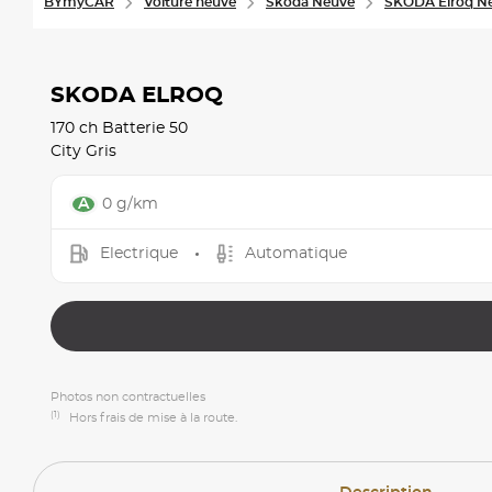
BYmyCAR
Voiture neuve
Skoda Neuve
SKODA Elroq N
SKODA ELROQ
170 ch Batterie 50
City Gris
0 g/km
Electrique
Automatique
Photos non contractuelles
(1)
Hors frais de mise à la route.