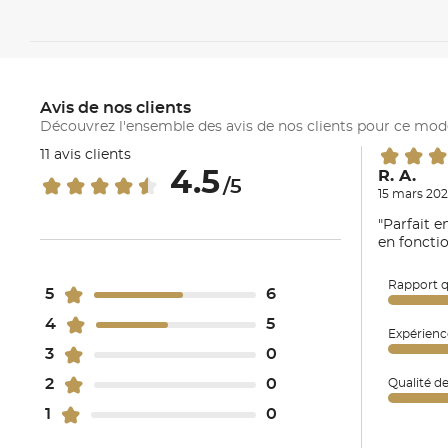
Avis de nos clients
Découvrez l'ensemble des avis de nos clients pour ce mod
11 avis clients
4.5
R. A.
/5
15 mars 202
"Parfait e
en foncti
Rapport q
5
6
4
5
Expérienc
3
0
2
0
Qualité d
1
0