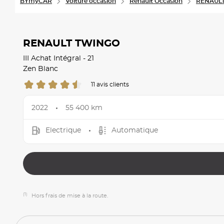
BYmyCAR
Voiture occasion
Renault Occasion
RENAULT
RENAULT TWINGO
III Achat Intégral - 21
Zen Blanc
11 avis clients
2022
55 400 km
Electrique
Automatique
(1)
Hors frais de mise à la route.