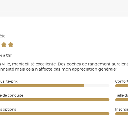
èle
4 à 09h
n ville, maniabilité excellente. Des poches de rangement auraient
onnalité mais cela n’affecte pas mon appréciation générale"
ualité-prix
Confort
e de conduite
Taille d
es options
Insonor