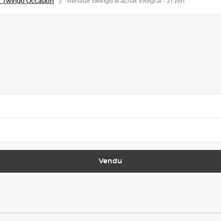
 Twingo Occasion
Renault twingo iii achat intégral - 21 zen
Vendu