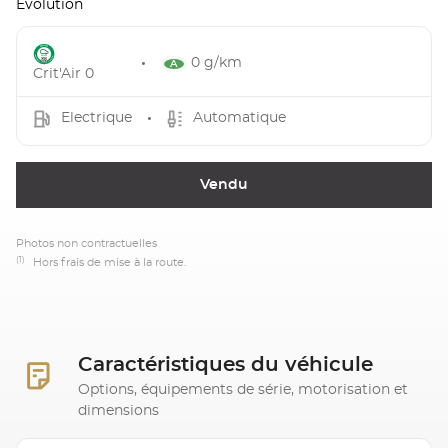
Evolution
0 g/km
Crit'Air 0
Electrique
Automatique
Vendu
Photos non contractuelles
(1)
Hors frais de mise à la route.
Caractéristiques du véhicule
Options, équipements de série, motorisation et
dimensions