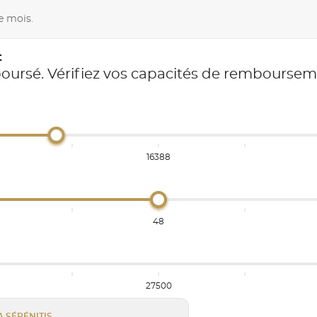
e mois.
t
boursé. Vérifiez vos capacités de rembourse
16388
48
27500
A SÉRÉNITIS