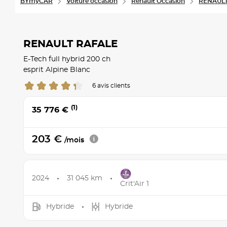
BYmyCAR
Voiture occasion
Renault Occasion
RENAULT 
RENAULT RAFALE
E-Tech full hybrid 200 ch
esprit Alpine Blanc
6 avis clients
(1)
35 776 €
203 €
/mois
2024
31 045 km
Crit'Air 1
Hybride
Hybride