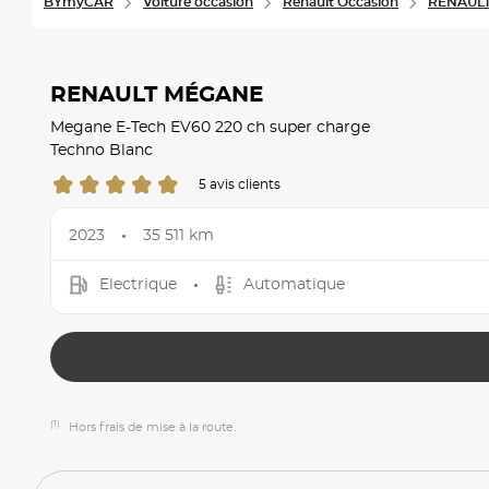
BYmyCAR
Voiture occasion
Renault Occasion
RENAULT
RENAULT MÉGANE
Megane E-Tech EV60 220 ch super charge
Techno Blanc
5 avis clients
2023
35 511 km
Electrique
Automatique
(1)
Hors frais de mise à la route.