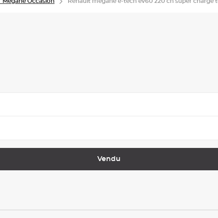
 Megane Occasion
Renault megane e-tech ev60 220 ch super charge 
Vendu