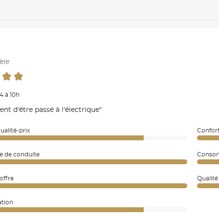
èle
4 à 10h
ent d'être passé à l'électrique"
ualité-prix
Confort
e de conduite
Consom
coffre
Qualité
ation