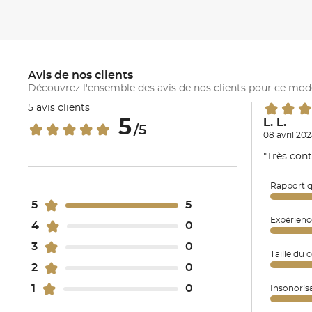
Avis de nos clients
Découvrez l'ensemble des avis de nos clients pour ce mod
5 avis clients
5
L. L.
/5
08 avril 202
"Très cont
Rapport q
5
5
Expérienc
4
0
3
0
Taille du 
2
0
1
0
Insonoris