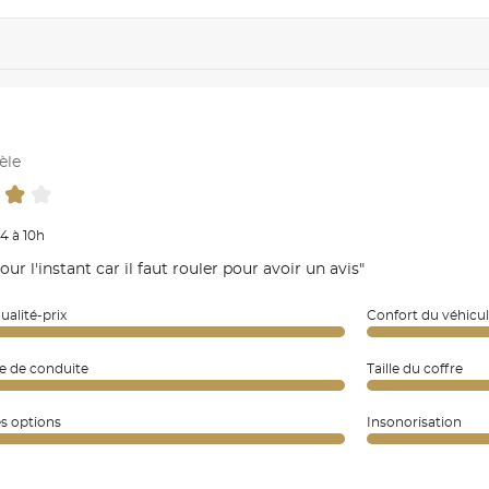
èle
4 à 10h
pour l'instant car il faut rouler pour avoir un avis"
ualité-prix
Confort du véhicu
e de conduite
Taille du coffre
es options
Insonorisation