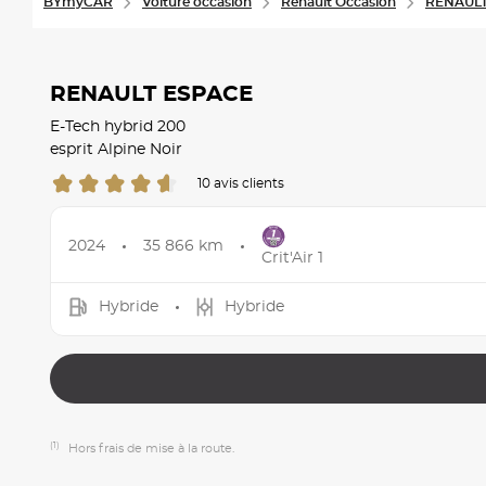
BYmyCAR
Voiture occasion
Renault Occasion
RENAULT
RENAULT ESPACE
E-Tech hybrid 200
esprit Alpine Noir
10 avis clients
2024
35 866 km
Crit'Air 1
Hybride
Hybride
(1)
Hors frais de mise à la route.