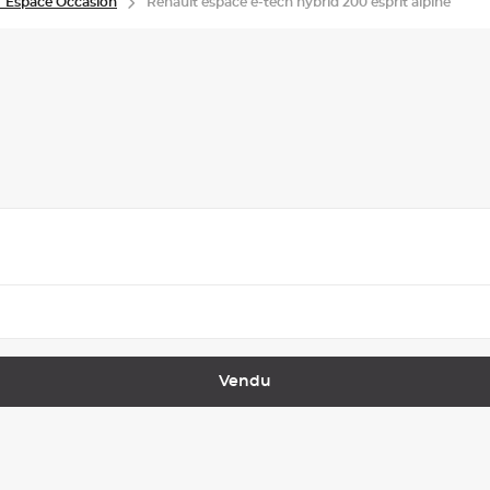
 Espace Occasion
Renault espace e-tech hybrid 200 esprit alpine
Vendu