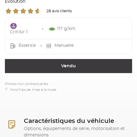
Evolution
28 avis clients
117 g/km
Crit'Air 1
Essence
Manuelle
Vendu
Photos non contractuelles
(1)
Hors frais de mise à la route.
Caractéristiques du véhicule
Options, équipements de série, motorisation et
dimensions