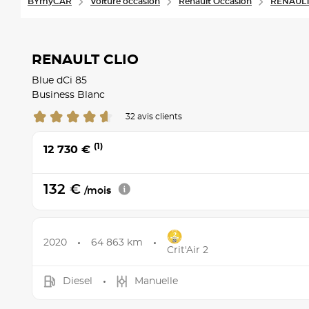
BYmyCAR
Voiture occasion
Renault Occasion
RENAULT 
RENAULT CLIO
Blue dCi 85
Business Blanc
32 avis clients
(1)
12 730 €
132 €
/mois
2020
64 863 km
Crit'Air 2
Diesel
Manuelle