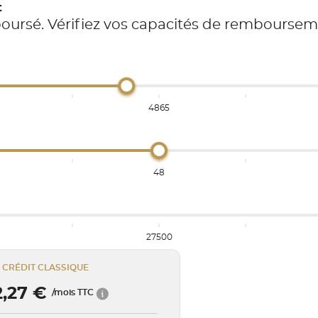
t
boursé. Vérifiez vos capacités de rembourse
4865
48
27500
CRÉDIT CLASSIQUE
2,27 €
/mois TTC