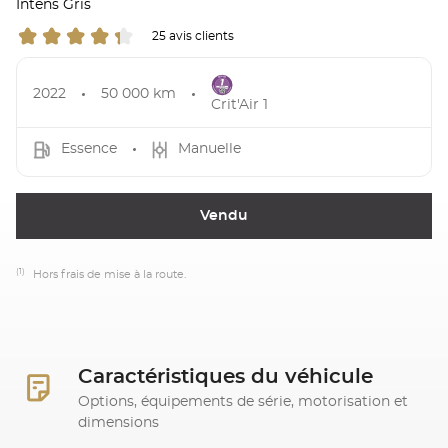
Intens Gris
25 avis clients
2022
50 000 km
Crit'Air 1
Essence
Manuelle
Vendu
(1)
Hors frais de mise à la route.
Caractéristiques du véhicule
Options, équipements de série, motorisation et
dimensions