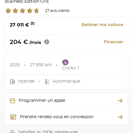
Business Edition Gris
27 avis clients
(1)
27 011 €
Estimer ma voiture
204 €
Financer
/mois
2025
27 936 km
Crit'Air 1
Hybride
Automatique
Programmer un appel
Prendre rendez-vous en concession
Satisfait ou 100% remboursé