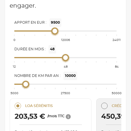
engager.
APPORT EN EUR :
9500
0
12006
24011
DURÉE EN MOIS :
48
12
48
84
NOMBRE DE KM PAR AN :
10000
5000
27500
50000
LOA SÉRÉNITIS
CRÉDIT C
203,53 €
450,39 
/mois TTC