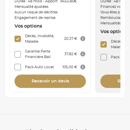
Durée : 48 mois - Apport : 9453,85€
Durée : 48 mois 
Mensualité ajustées
Financez votre v
Aucun risque de décôtes
Vous êtes proprié
Engagement de reprise
Remboursement a
Mensualités mod
Vos options
Vos options
Décès, Invalidité,
20,37 €
Maladie
Décès, Inva
Maladie
Garantie Perte
37,82 €
Financière Bail
Pack Auto 
Pack Auto Locat
105,00 €
Recevoir un devis
Recev